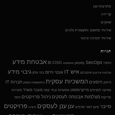
פתרונות ענן
קריירה
שווקים
שירותי מחשוב ותקשורת נלווים
שירותי תמיכה וניטור
תגיות
אבטחת מידע
SecOps
BI
CISO
priority
onedrive
TIER3
גיבוי מידע
איש IT
אנטי וירוס
אינטרנט
בתי מלון
אולמות אירועים
המשכיות עסקית
היסעים
חברות IT
הייטק
התאוששות מאסון
מייקרוסופט
מעבר משרד
מוזיקה לסניפים
מסעדות ובתי קפה
מערכת
מצלמות אבטחה לעסקים
ניהול פרויקטים
סריקות
ניטור
ענן לעסקים
פרויקטים
ענן
סייבר
סינון דואר
סניפים
פישינג