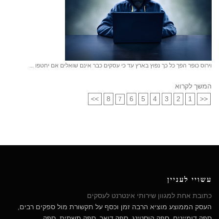
וירוס כופר הפך כל כך נפוץ בארץ עד כי עסקים כבר אינם שואלים אם יחטפו ...
המשך לקרוא
>>
8
6
5
4
3
2
1
<<
7
עשויי לעניין
כתובת אחת למגוון שירותי אינטרנט לעסקים
העסק הממוצע מוציא הרבה זמן וכסף על תקשורת מול ספקים רבים,
ספק דומיינים, ספק הוסטינג, ספק דואר, ספק תשתית, ספק ...