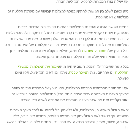
את יעילות צוות המכירות ולהקליט הכל לעת הצורך.
ניתן כמובן לשלב בין הגישות ולהתקין בנוסף למצלמות קבועות עם מערכת הקלטה גם
מצלמות PTZ ממונעות.
בחירת הגישה הנכונה והתקנת המצלמות בהתאם הנן רק חצי הסיפור. ברבים
מהעסקים אותם ביקרתי מצאתי מסכי בקרה שנראים כמו לוח דמקה. חלק מהמצלמות
עובדות ומשדרות תמונה וחלקן כבויות והמשבצת שלהן שחורה. זאת מפני שמערכות
מצלמות דורשות לרוב תחזוקה והמרבה בסניפים מרבה בתקלות. בשל הפריסה הרחבה
בכל הארץ של
רשתות קמעונאות
לדוגמא, מצלמה תקולה אינה תמיד מוחלפת בזמן
סביר. והתוצאה היא שלא תהיה הקלטה או אבטחה בזמן האמת.
בכל גישה שתיבחר ע"י העסק, חשוב שיהיה מי ש
מנטר את המצלמות ומכשירי
ההקלטה
יום אחר יום , נותן
תמיכה טכנית
, מתקן ומוודא כי הכל פעיל, תקין ומוכן
לפעולה.
אף יותר חשוב מהתמיכה הטכנית במצלמות, הוא היעוץ על התצורה הנכונה ביותר
למערך מצלמות האבטחה עבור העסק. אחרי הכל, הטכנולוגיה הטובה ביותר אינה
שווה כקליפת שום אם אינה פעילה ומשרתת את המטרה לשמה היא הוצבה.
'האח הגדול' משקיע הון במצלמות, ולא כל עסק יכול לרכוש או לנהל מערך מצלמות
מסוג זה. אך בניגוד לאח הגדול עסק אינו תוכנית טלוויזיה, מטרתו אינו בידור, אלא
אבטחה, תיעוד, מעקב, ובעיקר הרתעה. עם תכנון נכון, מטרות אלה הן בהחלט בהישג
יד!