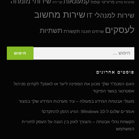
שירותי מומחה
קמעונאות
פריוריטי
קופות
פרטיות מידע
קריירה
שירות מחשוב
שירות למנהלי IT
לעסקים
תשתיות
תקשורת
שרתים
תוכנה
חיפוש:
פוסטים אחרונים
האם המנמ"ר שלך מכוון את הספינה ליעד או לאסון? לקחים מניהול
אסטרטגי בגשר הפיקוד
מעגלי אבטחת המידע בפעולה – עיר מערכות המידע שלך במצור
אומרים שלום ל-Windows 10: הגיע הזמן להתקדם!
הקשחת נהלי אבטחה – והצורך לאזן בין הגנה על העסק לחוויית
המשתמש