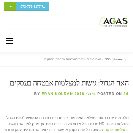
מתג בתפ
073-779-8177
Ski
t
Menu
conten
Home
»
כללי
»
האח הגדול: גישות למצלמות אבטחה בעסקים
אודות AGAS
שירותי המחשוב
מחשוב ענן
פרויקטים ושירותי מומחה
האח הגדול: גישות למצלמות אבטחה בעסקים
כל השווקים
אבטחת מידע והגנת סייבר
איזור לקוחות
26 ביולי 2018
POSTED ON
BY
ERAN KOLRAN
ה-IT החדש (בלוג)
כולנו מכירים כבר את המצלמה הממונעת, זו המככבת בתוכנית הטלוויזיה 'האח הגדול'
ומצלמת באיכות HD מרהיבה כל אירוע שקורה בבית האח. אך מחוץ לאח אנו פוגשים
ב
מצלמות אבטחה
כמעט בכל חנות בקניון או שטח ציבורי ואם אנו מנהלים עסק הדורש