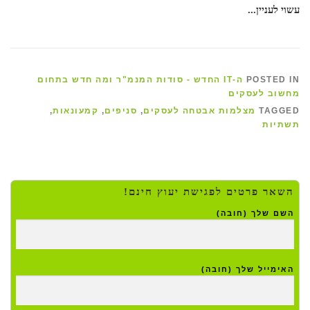
עשוי לעניין...
POSTED IN
ה-IT החדש - סודות המנמ"ר ומה חדש בתחום
מחשוב לעסקים
TAGGED
מצלמות אבטחה לעסקים
,
סניפים
,
קמעונאות
,
תשתיות
השאר פרטים לפגישת יעוץ חינם!
השם שלך (חובה)
האימייל שלך (חובה)