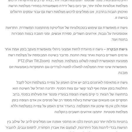
חלק מהמצלמות. מפני שמספר המצלמות גבוה יותר, בוחרים רבים מהלקוחות לרכוש
מצלמות אנלוגיות זולות יותר, אך כיום בשל ירידה משמעותית במחירי מצלמות הרשת
ואיכותן הגבוה בהרבה, אנו ממליצים לרכוש מצלמות רשת גם עבור עסקים הדוגלים
בגישה זו.
גישה זו מאפשרת גם שימוש בטכנולוגיות של אנליטיקה מהתמונה המשודרת. התראות
אוטומטיות על גנבות, אירועים חשודים, ספירת אנשים, זמני תגובה בצוות המכירות
בחנות ועוד.
גישת הבקרה –
גישה זו מיועדת להוות אמצעי ניהולי ומאפשרת מעקב בזמן אמת אחר
גורמים חשודים בחנות ואחר צוות החנות. מדובר בשיטה המבוססת על מצלמת רשת
ממונעת המאפשרת לצופה לשלוט במצלמה. מצלמות PTZ (Pan Tilt Zoom)
מאפשרות שינוי זווית המצלמה למעלה למטה לצדדים וגם התמקדות באמצעות זום
מובנה.
גישה זו מתאימה לארגונים בהם יש אדם האמון על צפייה במצלמות ויכול לקבל
החלטות בזמן אמת ואף לצור קשר עם צוות הסניף. יתרונה הגדול של השיטה הוא
בתחושה של הצוות כי קיים משהו הצופה בצעדיו ומנטר את פעילותו בסניף. ברוב
המקרים אנו מוצאים שברשתות בעלות מספר רב של סניפים אין אדם הצופה בזמן
אמת ולכן אין מי שיכוון את המצלמה. בהעדר אדם האמון על צפייה במצלמות וללא
מצלמות סטטיות יוחמצו אירועים חשובים בהקלטה
בחנויות גדולות יותר כגון חנויות כלבו או מחסני אופנה אנו ממליצים לרוב על שילוב בין
הגישות בכדי ליהנות מכל היתרונות, לצמצם את אובדן הסחורה, לתפוס גנבים, להגביר