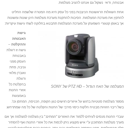
אבטחה, ודאי נשקול גם אנחנו להציב מצלמות.
אחת השאלות הראשונות הניצבות בפני כל עסק היא מה המטרה שלשמה החליט
להתקין את מערכת המצלמות. הסיבות להתקנת מערכת מצלמות הינן שונות ומשונות
אך באופן קטגורי השפעתן על מערכת המצלמות תתבטא בחלוקה לשתי גישות עיקריות:
גישת
האבטחה
וההקלטה
–
גישה זו דוגלת
באבטחת
העסק מפני
גניבה, פחת
ואובדן מלאי
ודוגלת
בהקלטת כל
המצלמה של האח הגדול – PTZ HD של SONY
אזורי החנות
באמצעות
מספר מצלמות סטטיות בדגש על איזורים רגישים כגון הקופה, הכניסה, המחסן וכו'.
בשל ריבוי הזוויות מבטיח הלקוח כיסוי מירבי של החנות והקלטה של כל מה שמתרחש.
עובדי החנות מנסים לעיתים ללמוד את האזורים "המתים:" בין מצלמה למצלמה אך אם
מערך מצלמות המתוכנן ע"י איש מקצוע ניתן לכסות את כל אזורי החנות ואף להסתיר