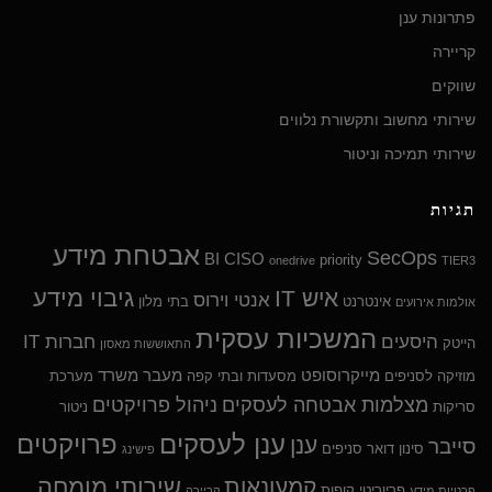
פתרונות ענן
קריירה
שווקים
שירותי מחשוב ותקשורת נלווים
שירותי תמיכה וניטור
תגיות
אבטחת מידע
SecOps
BI
CISO
priority
onedrive
TIER3
גיבוי מידע
איש IT
אנטי וירוס
אינטרנט
בתי מלון
אולמות אירועים
המשכיות עסקית
היסעים
חברות IT
הייטק
התאוששות מאסון
מייקרוסופט
מעבר משרד
מוזיקה לסניפים
מסעדות ובתי קפה
מערכת
מצלמות אבטחה לעסקים
ניהול פרויקטים
סריקות
ניטור
ענן לעסקים
פרויקטים
ענן
סייבר
סינון דואר
סניפים
פישינג
שירותי מומחה
קמעונאות
פריוריטי
קופות
פרטיות מידע
קריירה