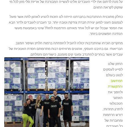
על מנת לרתום את ילדי העובדים אלינו לעשייה המבורכת של אריזת סלי מזון לכל מי
שזקוק לקראת החגים.
כחלק מתוכנית ההתנדבות בחברתנו הייתה לנו הזכות להגיע לארגון לתת אשר פועל
לצמצום העוני למען יצירת חברת צודקת וטובה יותר. כך העברנו לעובדים ולדור הבא
את המסר שבכל יום יש לכל אחד מאיתנו הזדמנות לחולל שינוי באמצעות מעשי
הנתינה הפשוטים ביותר.
מחקרים הוכיחו שהתנדבות יכולה להוביל להפחתה ברמות הלחץ ושיפור המצב
הבריאותי. גם בהיבט העסקי, ארגונים מרוויחים רבות מתרומתם חסרת האנוכיות של
עובדים אשר בוחרים להתנדב ומעני
קים מזמנם, כישוריהם וחמלתם.
החזון שלנו
לסייע לעסקים
לנווט בעולם
המחשוב
והתקשורת
ולהפוך את
האתגר
הטכנולוגי
ליתרון תחרותי,
דורש הרתמות
ומחוברות של
כל העובדים