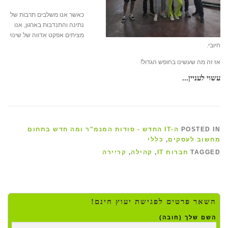
כאשר אנו משלבים תרבות של
נתינה והתנדבות בארגון, אנו
מציתים אפקט אדווה של שינוי
חיובי.
אז זה מה שעשינו בחופש הגדול!
עשוי לעניין...
POSTED IN
ה-IT החדש - סודות המנמ"ר ומה חדש בתחום
מחשוב לעסקים
,
כללי
TAGGED
חברות IT
,
קהילה
,
קריירה
השאר פרטים לפגישת יעוץ חינם!
השם שלך (חובה)