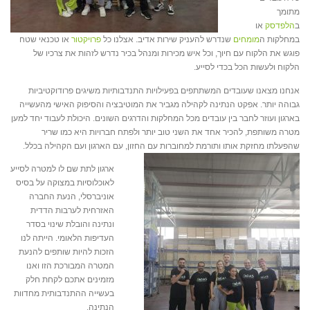
מתומך
ב
הלפדסק
או
במחלקות ה
מומחים
שנדרש להעניק שירות אדיב. אצלנו כל
פרויקטור
או טכנאי שטח
פוגש את הלקוח עם חיוך, וכל איש מכירות ומנהל בכיר נדרש לזהות את צרכיו של
הלקוח ולעשות הכל בכדי לסייע.
אנחנו מצאנו שעובדים המשתתפים בפעילויות התנדבותיות משיגים פרודוקטיביות
גבוהה יותר. אפקט הנתינה לקהילה מגביר את המוטיבציה והסיפוק האישי מהעשייה
בארגון ועוזר לחבר בין עובדים מכל המחלקות והדרגים השונים. היכולת לעבוד יחד למען
מטרה משותפת, להכיר אחד את השני טוב יותר ולפתח חברויות היא כמו שריר
שהפעלתו מחזקת אותו ותורמת למחוברות עם החזון, עם הארגון ועם הקהילה בכלל.
ארגון לתת שם לו למטרה לסייע
לאוכלוסיות במצוקה על בסיס
אוניברסלי, הנעת החברה
האזרחית לערבות הדדית
ונתינה והובלת שינוי בסדר
העדיפות הלאומי. הייתה לנו
הזכות להיות שותפים להנעת
המטרה המבורכת הזו ואנו
מזמינים אתכם לקחת חלק
בעשייה ההתנדבותית מחדוות
הנתינה.