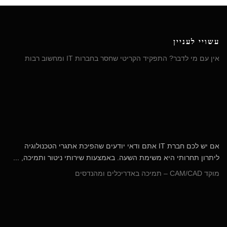
עשויי לעניין
אין עם מי לדבר? התפקיד הקריטי שחסר בחברות IT ומחשוב רבות
אם יש לכם חברת IT אתם ודאי יודעים שהפיכת אתגרי הטכנולוגיה
ליתרון תחרותי היא משימת השעה. באמצעות שירותי ניטור ותמיכה, ...
מוקד CAM/CAD – תמיכה באדריכלים ומהנדסים