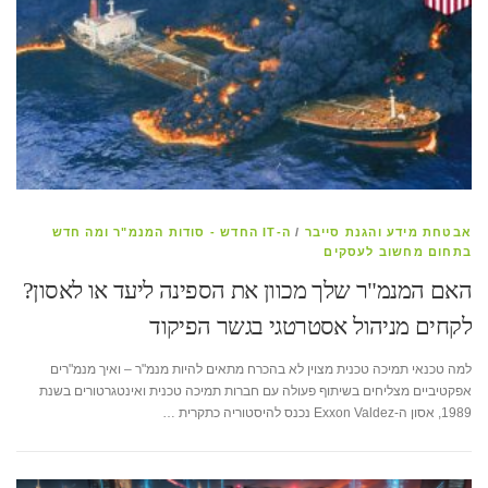
אבטחת מידע והגנת סייבר
/
ה-IT החדש - סודות המנמ"ר ומה חדש
בתחום מחשוב לעסקים
האם המנמ"ר שלך מכוון את הספינה ליעד או לאסון?
לקחים מניהול אסטרטגי בגשר הפיקוד
למה טכנאי תמיכה טכנית מצוין לא בהכרח מתאים להיות מנמ"ר – ואיך מנמ"רים
אפקטיביים מצליחים בשיתוף פעולה עם חברות תמיכה טכנית ואינטגרטורים בשנת
1989, אסון ה-Exxon Valdez נכנס להיסטוריה כתקרית …