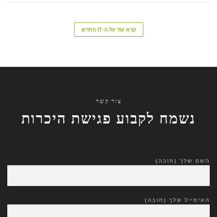
קרא עוד על ה-IT החדש
צור קשר
נשמח לקבוע פגישת היכרות
השם שלך (חובה)
האימייל שלך (חובה)