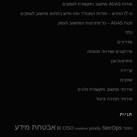
אודות AGAS מחשוב ותקשורת לעסקים
ה-IT החדש – סודות המנמ"ר ומה חדש בתחום מחשוב לעסקים
חנות AGAS – כל פתרונות המחשוב לעסק
כללי
מדריכים
פרויקטים ושירותי מומחה
פתרונות ענן
קריירה
שווקים
שירותי מחשוב ותקשורת נלווים
שירותי תמיכה וניטור
תגיות
אבטחת מידע
SecOps
BI
CISO
priority
onedrive
TIER3