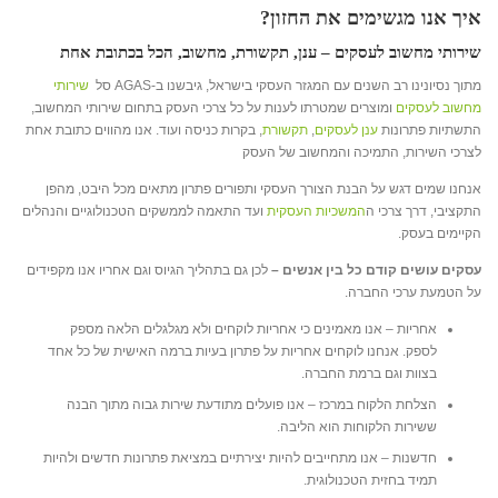
איך אנו מגשימים את החזון?
שירותי מחשוב לעסקים – ענן, תקשורת, מחשוב, הכל בכתובת אחת
מתוך נסיונינו רב השנים עם המגזר העסקי בישראל, גיבשנו ב-AGAS סל
שירותי
מחשוב לעסקים
ומוצרים שמטרתו לענות על כל צרכי העסק בתחום שירותי המחשוב,
התשתיות פתרונות
ענן לעסקים
,
תקשורת
, בקרות כניסה ועוד. אנו מהווים כתובת אחת
לצרכי השירות, התמיכה והמחשוב של העסק
אנחנו שמים דגש על הבנת הצורך העסקי ותפורים פתרון מתאים מכל היבט, מהפן
התקציבי, דרך צרכי ה
המשכיות העסקית
ועד התאמה לממשקים הטכנולוגיים והנהלים
הקיימים בעסק.
עסקים עושים קודם כל בין אנשים –
לכן גם בתהליך הגיוס וגם אחריו אנו מקפידים
על הטמעת ערכי החברה.
אחריות – אנו מאמינים כי אחריות לוקחים ולא מגלגלים הלאה מספק
לספק. אנחנו לוקחים אחריות על פתרון בעיות ברמה האישית של כל אחד
בצוות וגם ברמת החברה.
הצלחת הלקוח במרכז – אנו פועלים מתודעת שירות גבוה מתוך הבנה
ששירות הלקוחות הוא הליבה.
חדשנות – אנו מתחייבים להיות יצירתיים במציאת פתרונות חדשים ולהיות
תמיד בחזית הטכנולוגית.