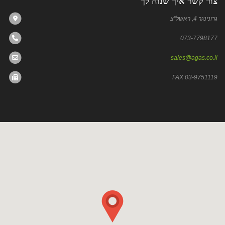
צור קשר איך שנוח לך
גרונינגר 4, ראשל"צ
073-7798177
sales@agas.co.il
03-9751119 FAX