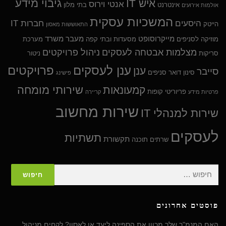
גיבוי מידע
איש IT
אנטי וירוס
אינטרנט
בתי מלון
אולמות אירועים
המשכיות עסקית
היסעים
חברות IT
הייטק
התאוששות מאסון
מייקרוסופט
מעבר משרד
מוזיקה לסניפים
מסעדות ובתי קפה
מערכת
מצלמות אבטחה לעסקים
ניהול פרויקטים
סריקות
ניטור
ענן לעסקים
פרויקטים
ענן
סייבר
סינון דואר
סניפים
פישינג
שירותי מומחה
קמעונאות
פריוריטי
קופות
פרטיות מידע
קריירה
שירות מחשוב
שירות למנהלי IT
לעסקים
תשתיות
תקשורת
שרתים
תוכנה
חיפוש:
פוסטים אחרונים
האם המנמ"ר שלך מכוון את הספינה ליעד או לאסון? לקחים מניהול