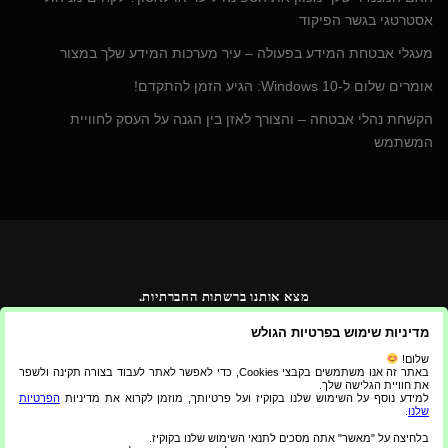
אסטרטגי בגשר הפיקוד
מעגלי אבטחת המידע בפעולה – עיר מערכות המידע שלך במצור
אומרים שלום ל-Windows 10: הגיע הזמן להתקדם!
הקשחת נהלי אבטחה – והצורך לאזן בין הגנה על העסק לחוויית
המשתמש
מצא אותנו ברשתות החברתיות.
מדיניות שימוש בפרטיות הגולש
שלום!
באתר זה אנו משתמשים בקבצי Cookies, כדי לאפשר לאתר לעבוד בצורה תקינה ולשפר
את חוויית הגלישה שלך.
למידע נוסף על השימוש שלנו בקוקיז ועל פרטיותך, מוזמן לקרוא את מדיניות
הפרטיות
שלנו
.
בלחיצה על "מאשר" אתה מסכים לתנאי השימוש שלנו בקוקיז.