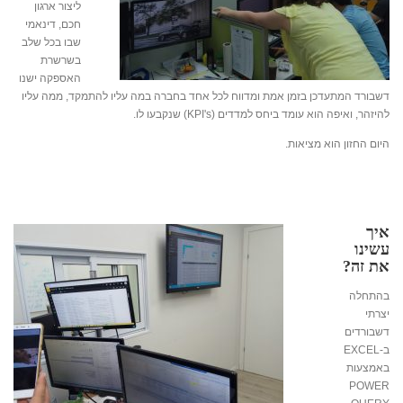
ליצור ארגון
חכם, דינאמי
שבו בכל שלב
בשרשרת
האספקה ישנו
דשבורד המתעדכן בזמן אמת ומדווח לכל אחד בחברה במה עליו להתמקד, ממה עליו
להיזהר, ואיפה הוא עומד ביחס למדדים (KPI's) שנקבעו לו.
היום החזון הוא מציאות.
איך
עשינו
את זה?
בהתחלה
יצרתי
דשבורדים
ב-EXCEL
באמצעות
POWER