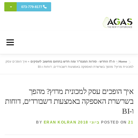
מתג בתפ
073-779-8177
Ski
t
Menu
conten
Home
»
ה-IT החדש - סודות המנמ"ר ומה חדש בתחום מחשוב לעסקים
»
איך הופכים עסק
אודות AGAS
שירותי המחשוב
מחשוב ענן
פרויקטים ושירותי מומחה
למכונית מרוץ? מהפך בשרשרת האספקה באמצעות דשבורדים, דוחות ו-BI
כל השווקים
אבטחת מידע והגנת סייבר
איזור לקוחות
איך הופכים עסק למכונית מרוץ? מהפך
בשרשרת האספקה באמצעות דשבורדים, דוחות
ו-BI
ה-IT החדש (בלוג)
21 ביוני 2018
POSTED ON
BY
ERAN KOLRAN