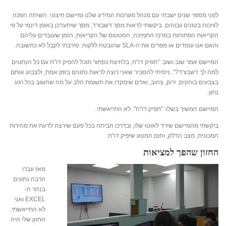
לפני מספר שנים ישבתי עם מנהל מערכות המידע שלנו ומיישם חיצוני. השיחה הפכה
לוויכוח בטונים גבוהים. ביקשתי לראות מסך דשבורד, מסך שיתעדכן באופן דינמי על פי
הקריאות הפתוחות במרכז התמיכה, הסטטוס של הקריאות, הזמן שעובדים עליהם
והאם אנו עומדים או מפרים את ה-SLA שהובטח ללקוח. סירבתי לקבל לא כתשובה.
המיישם אמר שוב ושוב: "תפיק דו"ח, בלחיצת כפתור תוכל להפיק דו"ח עם כל הנתונים
למה לך דשבורד?". ניסיתי להסביר שאני רוצה לראות נתונים בזמן אמת, ולצבוע אותם
בצבעים בוהקים, ירוק, צהוב, ואדם שימקדו את תשומת הלב על מה שחשוב בכל רגע
נתון.
המיישם המשיך בשלו: "תפיק דו"ח". לא התייאשתי.
ביקשתי מהמיישם שירד לאוטו שלו, ובדרכו הביתה בכל פעם שירצה לדעת את מהירות
המכונית, מצב הדלק, וחום המנוע שיפיק דו"ח.
החזון שהפך למציאות
מאז עברו
הרבה נתונים
בנהר ה-
EXCEL ואני
לא התייאשתי.
החזון שלי היה