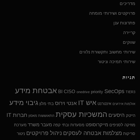
מדריכים
פרויקטים ושירותי מומחה
פתרונות ענן
קריירה
שווקים
שירותי מחשוב ותקשורת נלווים
שירותי תמיכה וניטור
תגיות
אבטחת מידע
SecOps
BI
CISO
priority
onedrive
TIER3
גיבוי מידע
איש IT
אנטי וירוס
אינטרנט
בתי מלון
אולמות אירועים
המשכיות עסקית
היסעים
חברות IT
הייטק
התאוששות מאסון
מייקרוסופט
מעבר משרד
מוזיקה לסניפים
מסעדות ובתי קפה
מערכת
מצלמות אבטחה לעסקים
ניהול פרויקטים
סריקות
ניטור