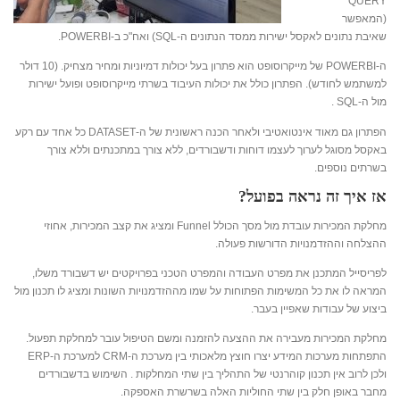
QUERY
(המאפשר
שאיבת נתונים לאקסל ישירות ממסד הנתונים ה-SQL) ואח"כ ב-POWERBI.
ה-POWERBI של מייקרוסופט הוא פתרון בעל יכולות דמיוניות ומחיר מצחיק. (10 דולר
למשתמש לחודש). הפתרון כולל את יכולות העיבוד בשרתי מייקרוסופט ופועל ישירות
מול ה-SQL .
הפתרון גם מאוד אינטואטיבי ולאחר הכנה ראשונית של ה-DATASET כל אחד עם רקע
באקסל מסוגל לערוך לעצמו דוחות ודשבורדים, ללא צורך במתכנתים וללא צורך
בשרתים נוספים.
אז איך זה נראה בפועל?
מחלקת המכירות עובדת מול מסך הכולל Funnel ומציג את קצב המכירות, אחוזי
ההצלחה וההזדמנויות הדורשות פעולה.
לפריסייל המתכנן את מפרט העבודה והמפרט הטכני בפרויקטים יש דשבורד משלו,
המראה לו את כל המשימות הפתוחות על שמו מההזדמנויות השונות ומציג לו תכנון מול
ביצוע של עבודות שאפיין בעבר.
מחלקת המכירות מעבירה את ההצעה להזמנה ומשם הטיפול עובר למחלקת תפעול.
התפתחות מערכות המידע יצרו חוצץ מלאכותי בין מערכת ה-CRM למערכת ה-ERP
ולכן לרוב אין תכנון קוהרנטי של התהליך בין שתי המחלקות . השימוש בדשבורדים
מחבר באופן חלק בין שתי החוליות האלה בשרשרת האספקה.