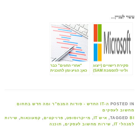
עשוי לעניין...
סקירת רישויים (ייצוג
"אחרי החגים" כבר
וליווי להסמכת SAM)
כאן: הגיע זמן לתוכנית
תקציבית למערכות
המידע.
POSTED IN
ה-IT החדש - סודות המנמ"ר ומה חדש בתחום
מחשוב לעסקים
BI
TAGGED
,
איש IT
,
מייקרוסופט
,
פרויקטים
,
קמעונאות
,
שירות
למנהלי IT
,
שירות מחשוב לעסקים
,
תוכנה