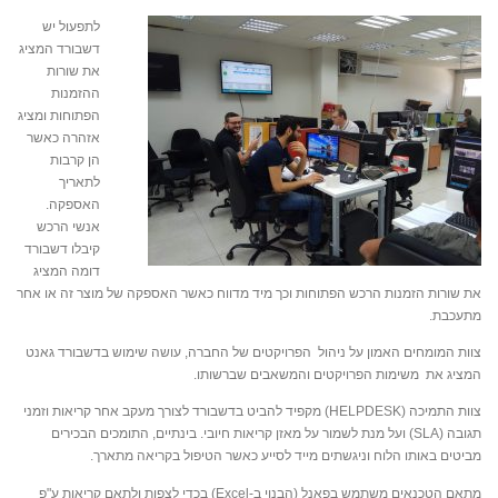
לתפעול יש
דשבורד המציג
את שורות
ההזמנות
הפתוחות ומציג
אזהרה כאשר
הן קרבות
לתאריך
האספקה.
אנשי הרכש
קיבלו דשבורד
דומה המציג
את שורות הזמנות הרכש הפתוחות וכך מיד מדווח כאשר האספקה של מוצר זה או אחר
מתעכבת.
צוות המומחים האמון על ניהול הפרויקטים של החברה, עושה שימוש בדשבורד גאנט
המציג את משימות הפרויקטים והמשאבים שברשותו.
צוות התמיכה (HELPDESK) מקפיד להביט בדשבורד לצורך מעקב אחר קריאות וזמני
תגובה (SLA) ועל מנת לשמור על מאזן קריאות חיובי. בינתיים, התומכים הבכירים
מביטים באותו הלוח וניגשתים מייד לסייע כאשר הטיפול בקריאה מתארך.
מתאם הטכנאים משתמש בפאנל (הבנוי ב-Excel) בכדי לצפות ולתאם קריאות ע"פ