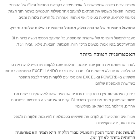
אזורים וערים בצורה שמאפשרת לו אופטימיזציה בקביעת המסלול והלו"ז של הטכנאי
בשטח. הפאנל משמש את המתאם למעקב אחר פעילות הטכנאים בשטח תוך הצגת
נסיעות לקריאה, קריאות בטיפול ואף איתותי אזהרות על חריגות בלוחות זמנים.
התפעול היומיומי של החברה כולה, מתנהל בדינמיות ויעילות של נהג מירוץ.
מעבר לתפעול היומיומי של שרשרת האספקה, כל המעקב הכספי נעשה בדוחות BI
המתעדכנים בזמן אמת ומציגים מרכזי רווח, הכנסות, הוצאות, מלאי, גביה, ועוד.
האסטרטגיה הטובה ביותר
לאחר שהגשמנו את החזון עבור עצמנו, החלטנו שגם ללקוחותינו מגיע לדעת את סוד
ההצלחה. אנחנו לא מיישמים ולכן חברנו עם חברת EXCELLANDO המתמחה בתחום
השימוש ב-POWERBI וב-EXCEL ואנו מסייעים ללקוחות ביחד לבצע מהפכה
בשרשרת האספקה שלהם.
בינינו, כאינטגרטור אין בפתרון רווח עבורינו. גם מפני שאנו לא עוסקים ביישום וגם
משום שהפתרון מיתר את הצורך בשרתי BI יקרים והאינטגרציה הנדרשת בפתרונות
אחרים. אז למה בכל זאת אנו ממליצים?
אנו רואים זאת כיעודינו, לקדם את השימוש בטכנולוגיה להעצמת הלקוחות ולספק
שירות טוב, ידע ומקצועיות.
לעשות את הדבר הנכון והמועיל עבור הלקוח היא תמיד האסטרטגיה
הרווחית ביותר לאורך זמן.