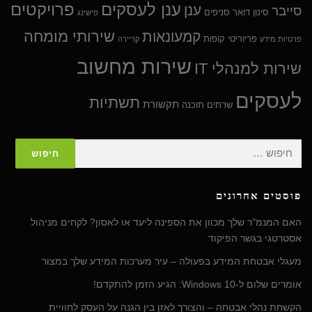
ענן לעסקים
פרויקטים
ענן
סייבר
סינון דואר
סניפים
פישינג
שירותי מומחה
קמעונאות
פריוריטי
קופות
פרטיות מידע
קריירה
שירות מחשוב
שירות למנהלי IT
לעסקים
תשתיות
תקשורת
שרתים
תוכנה
חיפוש:
פוסטים אחרונים
האם המנמ"ר שלך מכוון את הספינה ליעד או לאסון? לקחים מניהול
אסטרטגי בגשר הפיקוד
מעגלי אבטחת המידע בפעולה – עיר מערכות המידע שלך במצור
אומרים שלום ל-Windows 10: הגיע הזמן להתקדם!
הקשחת נהלי אבטחה – והצורך לאזן בין הגנה על העסק לחוויית