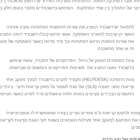
ל עובר למחלקת תפעול. התפתחות מערכות המידע יצרו חוצץ מלאכותי בין
ן לרוב אין תכנון קוהרנטי של התהליך בין שתי המחלקות . השימוש בדשבורדים מחבר באופן חלק בי
לתפעול יש דשבורד המציג את שורות ההזמנות הפתוחות ומציג אזהרה
כאשר הן קרבות לתאריך האספקה. אנשי הרכש קיבלו דשבורד דומה המציג
את שורות הזמנות הרכש הפתוחות וכך מיד מדווח כאשר האספקה של מוצר
זה או אחר מתעכבת.
צוות המומחים האמון על ניהול הפרויקטים של החברה, עושה שימוש
בדשבורד גאנט המציג את משימות הפרויקטים והמשאבים שברשותו.
צוות התמיכה (HELPDESK) מקפיד להביט בדשבורד לצורך מעקב אחר
קריאות וזמני תגובה (SLA) ועל מנת לשמור על מאזן קריאות חיובי. בינתיים
התומכים הבכירים מביטים באותו הלוח וניגשתים מייד לסייע כאשר הטיפול
 משתמש בפאנל (הבנוי ב-Excel) בכדי לצפות ולתאם קריאות ע"פ אזורים וערים בצורה שמאפשרת לו אופטימיזציה
 את המתאם למעקב אחר פעילות הטכנאים בשטח תוך הצגת נסיעות לקריאה,
נים.
ילות של נהג מירוץ.