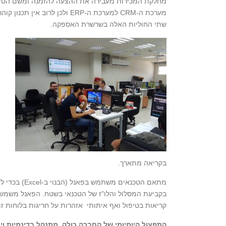
מחלקת המכירות מעבירה את ההצעה להזמנה ומשם הטיפו
מערכת ה-CRM למערכת ה-ERP ולכ
שתי החוליות האלה בשרשרת האספקה.
בקריאה מתארך.
מתאם הטכנאים
בקביעת המסלול והלו"ז של הטכנאי בשטח. הפאנל משמש
קריאות בטיפול ואף איתותי אזהרות על חריגות בלוחות זמ
התפעול היומיומי של החברה כולה, מתנהל בדינמיות ויע