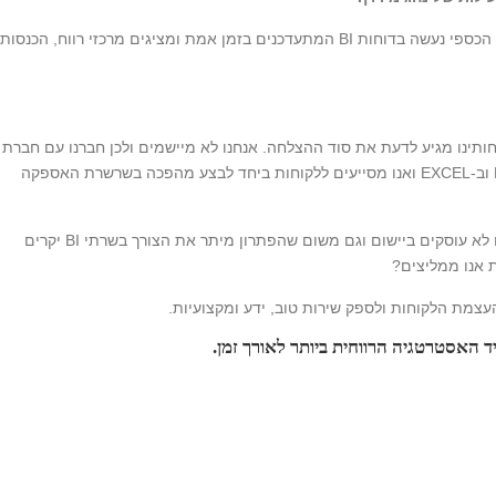
מעבר לתפעול היומיומי של שרשרת האספקה, כל המעקב הכספי נעשה בדוחות BI המתעדכנים בזמן אמת ומציגים מרכזי רווח, הכנסות
ותינו מגיע לדעת את סוד ההצלחה. אנחנו לא מיישמים ולכן חברנו עם חברת
EXCELLANDO המתמחה בתחום השימוש ב-POWERBI וב-EXCEL ואנו מסייעים ללקוחות ביחד לבצע מהפכה בשרשרת האספקה
בינינו, כאינטגרטור אין בפתרון רווח עבורינו. גם מפני שאנו לא עוסקים ביישום וגם משום שהפתרון מיתר את הצורך בשרתי BI יקרים
 אנו ממליצים?
העצמת הלקוחות ולספק שירות טוב, ידע ומקצועיות.
 האסטרטגיה הרווחית ביותר לאורך זמן.