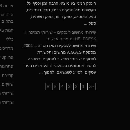
העסק הממוצע מוציא הרבה זמן וכסף על
אודות AGAS מחשוב ותקשורת לעסקים
תקשורת מול ספקים רבים, ספק דומיינים,
ה-IT
ספק הוסטינג, ספק דואר, ספק תשתית,
בתחום מ
ספק ...
חנות AGAS – כל פתרונות המחשוב לעסק
שירותי מחשוב לעסקים – שירותי תמיכה IT
HELPDESK ותומכים אישיים
כללי
שירותי מחשוב לעסקים מאז נוסדה ב-2004,
מדריכים
מספקת A.G.A.S מחשוב ותקשורת
פרויקטי
לעסקים שירותי מחשוב לעסקים, במטרה
להסיר מחסומים טכנולוגיים העומדים בפני
פתרונות 
עסקים ולסייע לשגשוגם: להפוך ...
קריירה
שווקים
6
5
4
3
2
1
<<
שירותי 
שירותי ת