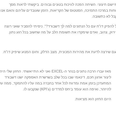
ישם חיצוני. השיחה הפכה לוויכוח בטונים גבוהים. ביקשתי לראות מסך
וחות במרכז התמיכה, הסטטוס של הקריאות, הזמן שעובדים עליהם והאם אנו
להפיק דו"ח עם כל הנתונים למה לך דשבורד?". ניסיתי להסביר שאני רוצה
ירוק, צהוב, ואדם שימקדו את תשומת הלב על מה שחשוב בכל רגע נתון.
עם שירצה לדעת את מהירות המכונית, מצב הדלק, וחום המנוע שיפיק דו"ח.
מאז עברו הרבה נתונים בנהר ה-EXCEL ואני לא התייאשתי. החזון שלי היה
ליצור ארגון חכם, דינאמי שבו בכל שלב בשרשרת האספקה ישנו דשבורד
המתעדכן בזמן אמת ומדווח לכל אחד בחברה במה עליו להתמקד, ממה עלי
להיזהר, ואיפה הוא עומד ביחס למדדים (KPI's) שנקבעו לו.
היום החזון הוא מציאות.