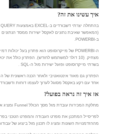
איך עשינו את זה?
בהתחלה יצרתי דשבורדים ב-
ב-POWERBI.
ה-POWERBI של מייקרוסופט הוא פתרון בעל יכולות דמי
מצחיק. (10 דולר למשתמש לחודש). הפתרון כולל את יכ
בשרתי מייקרוסופט ופועל ישירות מול ה-SQL .
אחד עם רקע באקסל מסוגל לערוך לעצמו דוחות ודשבורדי
אז איך זה נראה בפועל?
מחלקת המכירות עובדת מול מסך הכולל Funnel ומציג את קצב המכירות, אחוזי ההצלחה וההזדמנויות הדורשות פעולה.
לפריסייל המתכנן את מפרט העבודה והמפרט הטכני בפרו
מההזדמנויות השונות ומציג לו תכנון מול ביצוע של עבודו