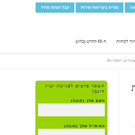
אה
צפייה בקריאות שירות
קבל הצעת מחיר
זור לקוחות
ה-IT החדש (בלוג)
ים, דוחות ו-BI
השאר פרטים לפגישת יעוץ
חינם!
השם שלך (חובה)
האימייל שלך (חובה)