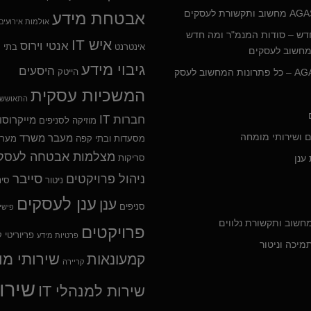
אבטחת מידע
אולמות אירועים
 החדש – סודות המנמ"ר ומה חדש
איש IT
אנטי וירוס
אינטרנט
בתי מ
חשוב לעסקים
גיבוי מידע
היסעים
הייטק
המשכיות עסקית
התאוששו
חברות IT
מייקרוסו
מוזיקה לסניפים
ם ושירותי מומחה
מעבר משרד
מסעדות ובתי קפה
מער
מצלמות אבטחה לעסק
ענן
סריקות
סייבר
ניהול פרויקטים
ניטור
סינ
ענן לעסקים
ענן
סניפים
פישי
מחשוב ותקשורת נלווים
פרויקטים
פריוריטי
ק
פרטיות מידע
מיכה וניטור
שירותי מ
קמעונאות
קריירה
שירו
שירות למנהלי IT