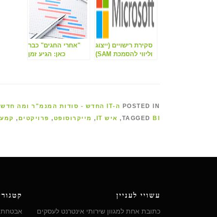
סקירת רישויים (ייצוג
"אחרי החגים" כבר
וליווי להסמכת SAM)
כאן: הגיע זמן
לתוכנית תקציבית
למערכות המידע.
POSTED IN
ה-IT החדש - סודות המנמ"ר ומה חדש בתחום מחשוב לעסקים
BI
TAGGED
,
איש IT
,
מייקרוסופט
,
פרויקטים
,
קמעו
עשויי לעניין
קטגורי
כתובת אחת למגוון שירותי אינטרנט לעסקים
אבטחת מ