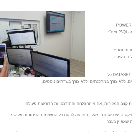
EXCEL באמצעות POWER QUERY
(המאפשר שאיבת נתונים לאקסל ישירות ממסד הנתונים ה-SQL) ואח"כ
וניות ומחיר
ולות העיבוד
הפתרון גם מאוד אינטואטיבי ולאחר הכנה ראשונית של ה-DATASET כל
ם, ללא צורך במתכנתים וללא צורך בשרתים נוספים.
יקטים יש דשבורד משלו, המראה לו את כל המשימות הפתוחות על שמו
ת שאפיין בעבר.