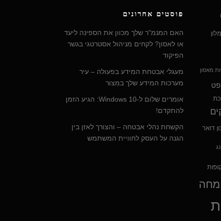
פוסטים אחרונים
האם המנמ"ר שלך מכוון את הספינה ליעד
לון
או לאסון? לקחים מניהול אסטרטגי בגשר
הפיקוד
ת מאסון
מעגלי אבטחת המידע בפעולה – עיר
מערכות המידע שלך במצור
פט
כת
אומרים שלום ל-Windows 10: הגיע הזמן
ים
להתקדם!
הקשחת נהלי אבטחה – והצורך לאזן בין
ון דואר
הגנה על העסק לחוויית המשתמש
נג
ופות
ומחה
ת