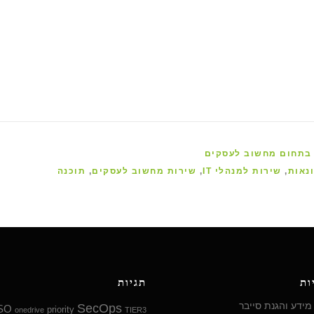
נאות
,
שירות למנהלי IT
,
שירות מחשוב לעסקים
,
תוכנה
ות
תגיות
ידע והגנת סייבר
SecOps
SO
priority
onedrive
TIER3