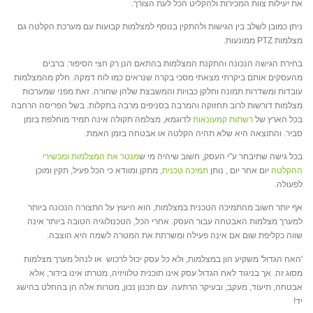
את יעילות צוות המכירות ולהקליט הכל לעת הצורך.
ניתן כמובן לשלב בין הגישות ולהתקין בנוסף למצלמות קבועות עם מערכת הקלטה גם
מצלמות PTZ ממונעות.
בחירת הגישה הנכונה והתקנת המצלמות בהתאם הנן רק חצי הסיפור. ברבים
מהעסקים אותם ביקרתי מצאתי מסכי בקרה שנראים כמו לוח דמקה. חלק מהמצלמות
עובדות ומשדרות תמונה וחלקן כבויות והמשבצת שלהן שחורה. זאת מפני שמערכות
מצלמות דורשות לרוב תחזוקה והמרבה בסניפים מרבה בתקלות. בשל הפריסה הרחבה
בכל הארץ של
רשתות קמעונאות
לדוגמא, מצלמה תקולה אינה תמיד מוחלפת בזמן
סביר. והתוצאה היא שלא תהיה הקלטה או אבטחה בזמן האמת.
בכל גישה שתיבחר ע"י העסק, חשוב שיהיה מי ש
מנטר את המצלמות ומכשירי
ההקלטה
יום אחר יום , נותן
תמיכה טכנית
, מתקן ומוודא כי הכל פעיל, תקין ומוכן
לפעולה.
אף יותר חשוב מהתמיכה הטכנית במצלמות, הוא היעוץ על התצורה הנכונה ביותר
למערך מצלמות האבטחה עבור העסק. אחרי הכל, הטכנולוגיה הטובה ביותר אינה
שווה כקליפת שום אם אינה פעילה ומשרתת את המטרה לשמה היא הוצבה.
'האח הגדול' משקיע הון במצלמות, ולא כל עסק יכול לרכוש או לנהל מערך מצלמות
מסוג זה. אך בניגוד לאח הגדול עסק אינו תוכנית טלוויזיה, מטרתו אינו בידור, אלא
אבטחה, תיעוד, מעקב, ובעיקר הרתעה. עם תכנון נכון, מטרות אלה הן בהחלט בהישג
יד!