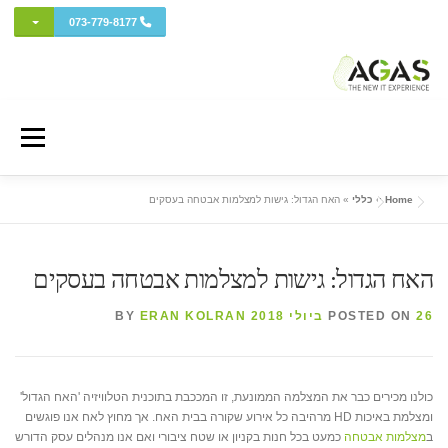
מתג בתפ
073-779-8177
Ski
t
Menu
conten
Home
»
כללי
»
האח הגדול: גישות למצלמות אבטחה בעסקים
אודות AGAS
שירותי המחשוב
מחשוב ענן
פרויקטים ושירותי מומחה
האח הגדול: גישות למצלמות אבטחה בעסקים
כל השווקים
אבטחת מידע והגנת סייבר
איזור לקוחות
26 ביולי 2018
POSTED ON
BY
ERAN KOLRAN
ה-IT החדש (בלוג)
כולנו מכירים כבר את המצלמה הממונעת, זו המככבת בתוכנית הטלוויזיה 'האח הגדול'
ומצלמת באיכות HD מרהיבה כל אירוע שקורה בבית האח. אך מחוץ לאח אנו פוגשים
ב
מצלמות אבטחה
כמעט בכל חנות בקניון או שטח ציבורי ואם אנו מנהלים עסק הדורש