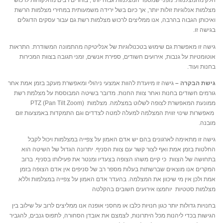
חלק מהמצלמות. מפני שמספר המצלמות גבוה יותר, בוחרים רבים מהלקוחות לרכוש
מצלמות אנלוגיות זולות יותר, אך כיום בשל ירידה משמעותית במחירי מצלמות הרשת
ואיכותן הגבוה בהרבה, אנו ממליצים לרכוש מצלמות רשת גם עבור עסקים הדוגלים
בגישה זו.
גישה זו מאפשרת גם שימוש בטכנולוגיות של אנליטיקה מהתמונה המשודרת. התראות
אוטומטיות על גנבות, אירועים חשודים, ספירת אנשים, זמני תגובה בצוות המכירות
בחנות ועוד.
גישת הבקרה –
גישה זו מיועדת להוות אמצעי ניהולי ומאפשרת מעקב בזמן אמת אחר
גורמים חשודים בחנות ואחר צוות החנות. מדובר בשיטה המבוססת על מצלמת רשת
ממונעת המאפשרת לצופה לשלוט במצלמה. מצלמות PTZ (Pan Tilt Zoom)
מאפשרות שינוי זווית המצלמה למעלה למטה לצדדים וגם התמקדות באמצעות זום
מובנה.
גישה זו מתאימה לארגונים בהם יש אדם האמון על צפייה במצלמות ויכול לקבל
החלטות בזמן אמת ואף לצור קשר עם צוות הסניף. יתרונה הגדול של השיטה הוא
בתחושה של הצוות כי קיים משהו הצופה בצעדיו ומנטר את פעילותו בסניף. ברוב
המקרים אנו מוצאים שברשתות בעלות מספר רב של סניפים אין אדם הצופה בזמן
אמת ולכן אין מי שיכוון את המצלמה. בהעדר אדם האמון על צפייה במצלמות וללא
מצלמות סטטיות יוחמצו אירועים חשובים בהקלטה
בחנויות גדולות יותר כגון חנויות כלבו או מחסני אופנה אנו ממליצים לרוב על שילוב בין
הגישות בכדי ליהנות מכל היתרונות, לצמצם את אובדן הסחורה, לתפוס גנבים, להגביר