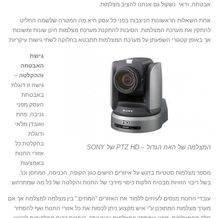
אבטחה, ודאי נשקול גם אנחנו להציב מצלמות.
אחת השאלות הראשונות הניצבות בפני כל עסק היא מה המטרה שלשמה החליט
להתקין את מערכת המצלמות. הסיבות להתקנת מערכת מצלמות הינן שונות ומשונות
אך באופן קטגורי השפעתן על מערכת המצלמות תתבטא בחלוקה לשתי גישות עיקריות:
גישת
האבטחה
וההקלטה
–
גישה זו דוגלת
באבטחת
העסק מפני
גניבה, פחת
ואובדן מלאי
ודוגלת
בהקלטת כל
המצלמה של האח הגדול – PTZ HD של SONY
אזורי החנות
באמצעות
מספר מצלמות סטטיות בדגש על איזורים רגישים כגון הקופה, הכניסה, המחסן וכו'.
בשל ריבוי הזוויות מבטיח הלקוח כיסוי מירבי של החנות והקלטה של כל מה שמתרחש.
עובדי החנות מנסים לעיתים ללמוד את האזורים "המתים:" בין מצלמה למצלמה אך אם
מערך מצלמות המתוכנן ע"י איש מקצוע ניתן לכסות את כל אזורי החנות ואף להסתיר