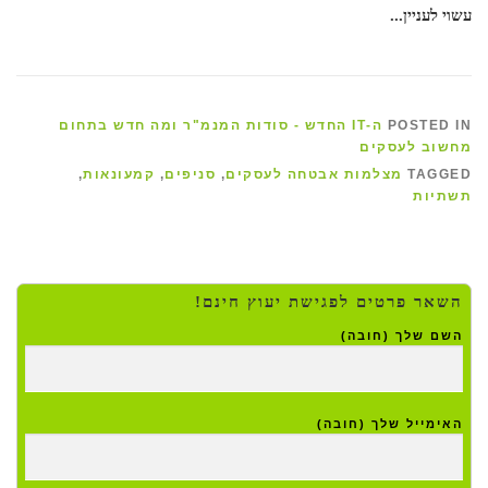
עשוי לעניין...
POSTED IN
ה-IT החדש - סודות המנמ"ר ומה חדש בתחום
מחשוב לעסקים
TAGGED
מצלמות אבטחה לעסקים
,
סניפים
,
קמעונאות
,
תשתיות
השאר פרטים לפגישת יעוץ חינם!
השם שלך (חובה)
האימייל שלך (חובה)