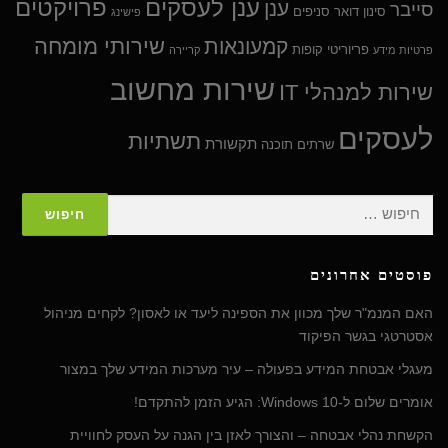
ענן לעסקים
פרויקטים
ענן
סייבר
סינון דואר
סניפים
פישינג
שירותי מומחה
קמעונאות
פריוריטי
קופות
פרטיות מידע
קריירה
שירות מחשוב
שירות למנהלי IT
לעסקים
תשתיות
תקשורת
שרתים
תוכנה
חיפוש:
פוסטים אחרונים
האם המנמ"ר שלך מכוון את הספינה ליעד או לאסון? לקחים מניהול
אסטרטגי בגשר הפיקוד
מעגלי אבטחת המידע בפעולה – עיר מערכות המידע שלך במצור
אומרים שלום ל-Windows 10: הגיע הזמן להתקדם!
הקשחת נהלי אבטחה – והצורך לאזן בין הגנה על העסק לחוויית