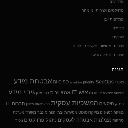
מדריכים
פרויקטים ושירותי מומחה
פתרונות ענן
קריירה
שווקים
שירותי מחשוב ותקשורת נלווים
שירותי תמיכה וניטור
תגיות
אבטחת מידע
SecOps
BI
CISO
priority
onedrive
TIER3
גיבוי מידע
איש IT
אנטי וירוס
אינטרנט
בתי מלון
אולמות אירועים
המשכיות עסקית
היסעים
חברות IT
הייטק
התאוששות מאסון
מייקרוסופט
מעבר משרד
מוזיקה לסניפים
מסעדות ובתי קפה
מערכת
מצלמות אבטחה לעסקים
ניהול פרויקטים
סריקות
ניטור