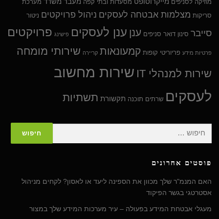
מייקרוסופט
מעבר משרד
מוזיקה לסניפים
מסעדות ובתי קפה
מערכת
מצלמות אבטחה לעסקים
ניהול פרויקטים
סריקות
ניטור
ענן לעסקים
פרויקטים
ענן
סייבר
סינון דואר
סניפים
פישינג
שירותי מומחה
קמעונאות
פריוריטי
קופות
פרטיות מידע
קריירה
שירות מחשוב
שירות למנהלי IT
לעסקים
תשתיות
תקשורת
שרתים
תוכנה
חיפוש:
פוסטים אחרונים
האם המנמ"ר שלך מכוון את הספינה ליעד או לאסון? לקחים מניהול
אסטרטגי בגשר הפיקוד
מעגלי אבטחת המידע בפעולה – עיר מערכות המידע שלך במצור