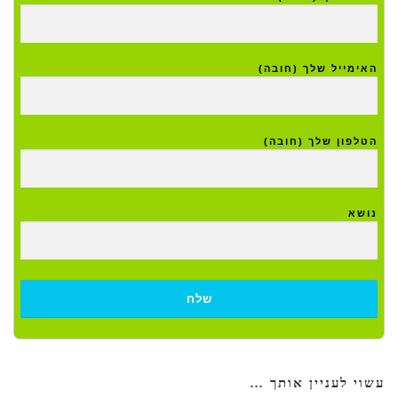
האימייל שלך (חובה)
הטלפון שלך (חובה)
נושא
עשוי לעניין אותך …