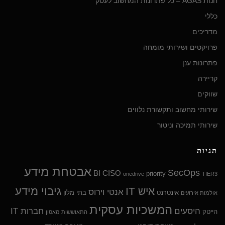
חנות AGAS – כל פתרונות המחשוב לעסק
כללי
מדריכים
פרויקטים ושירותי מומחה
פתרונות ענן
קריירה
שווקים
שירותי מחשוב ותקשורת נלווים
שירותי תמיכה וניטור
תגיות
אבטחת מידע
SecOps
BI
CISO
priority
onedrive
TIER3
גיבוי מידע
איש IT
אנטי וירוס
אינטרנט
בתי מלון
אולמות אירועים
המשכיות עסקית
היסעים
חברות IT
הייטק
התאוששות מאסון