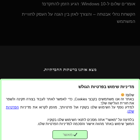
אומרים שלום ל-Windows 10: הגיע הזמן להתקדם!
הקשחת נהלי אבטחה – והצורך לאזן בין הגנה על העסק לחוויית
המשתמש
מצא אותנו ברשתות החברתיות.
מדיניות שימוש בפרטיות הגולש
שלום!
באתר זה אנו משתמשים בקבצי Cookies, כדי לאפשר לאתר לעבוד בצורה תקינה ולשפר
את חוויית הגלישה שלך.
למידע נוסף על השימוש שלנו בקוקיז ועל פרטיותך, מוזמן לקרוא את מדיניות
הפרטיות
שלנו
.
בלחיצה על "מאשר" אתה מסכים לתנאי השימוש שלנו בקוקיז.
המשך שימוש באתר מהווה אישור והסכמה למדיניות הפרטיות שלנו.
Copyright © 2026 AGAS
מאשר