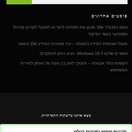
פוסטים אחרונים
האם המנמ"ר שלך מכוון את הספינה ליעד או לאסון? לקחים מניהול
אסטרטגי בגשר הפיקוד
מעגלי אבטחת המידע בפעולה – עיר מערכות המידע שלך במצור
אומרים שלום ל-Windows 10: הגיע הזמן להתקדם!
הקשחת נהלי אבטחה – והצורך לאזן בין הגנה על העסק לחוויית
המשתמש
מצא אותנו ברשתות החברתיות.
מדיניות שימוש בפרטיות הגולש