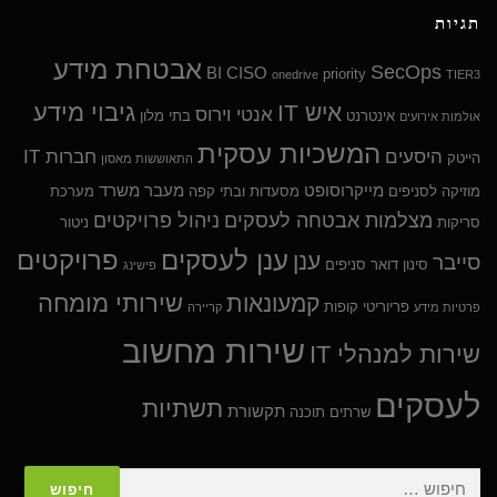
תגיות
אבטחת מידע
SecOps
BI
CISO
priority
onedrive
TIER3
גיבוי מידע
איש IT
אנטי וירוס
אינטרנט
בתי מלון
אולמות אירועים
המשכיות עסקית
היסעים
חברות IT
הייטק
התאוששות מאסון
מייקרוסופט
מעבר משרד
מוזיקה לסניפים
מסעדות ובתי קפה
מערכת
מצלמות אבטחה לעסקים
ניהול פרויקטים
סריקות
ניטור
ענן לעסקים
פרויקטים
ענן
סייבר
סינון דואר
סניפים
פישינג
שירותי מומחה
קמעונאות
פריוריטי
קופות
פרטיות מידע
קריירה
שירות מחשוב
שירות למנהלי IT
לעסקים
תשתיות
תקשורת
שרתים
תוכנה
חיפוש: