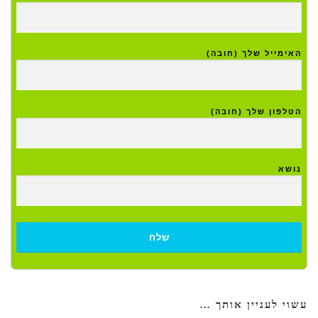
האימייל שלך (חובה)
הטלפון שלך (חובה)
נושא
עשוי לעניין אותך …