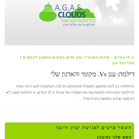
ה-IT החדש - סודות המנמ"ר ומה חדש בתחום מחשוב לעסקים
/
פתרונות ענן
דילמה: ענן Vs. מקומי והארגון שלי
ההחלטה בין ליבת מחשוב מקומית on-premise לבין העתקתה לענן הינה אחת
הדילמות המרכזיות המאפיינות את תפקידו של מנהל ה-IT החדש. זו החלטה קשה, לא
רק מפני שהיא נתפשת כהרת גורל …
השאר פרטים לפגישת יעוץ חינם!
השם שלך (חובה)