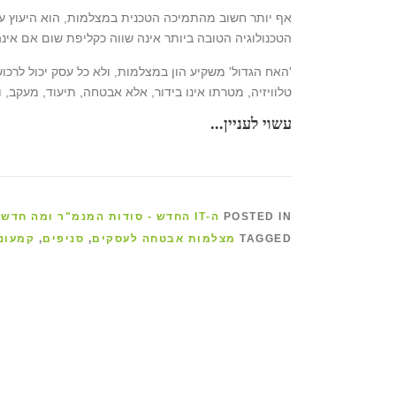
אף יותר חשוב מהתמיכה הטכנית במצלמות, הוא היעוץ ע
הטכנולוגיה הטובה ביותר אינה שווה כקליפת שום אם א
'האח הגדול' משקיע הון במצלמות, ולא כל עסק יכול לרכו
טלוויזיה, מטרתו אינו בידור, אלא אבטחה, תיעוד, מעקב, 
עשוי לעניין...
POSTED IN
ה-IT החדש - סודות המנמ"ר ומה חדש בתחום מחשוב לעסקים
TAGGED
מצלמות אבטחה לעסקים
,
סניפים
,
קמעונ