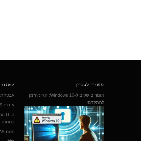
עשויי לעניין
קטגורי
אומרים שלום ל-Windows 10: הגיע הזמן
אבטחת מ
להתקדם!
אודות AGAS מחשוב ותקשורת לעסקים
ה-IT
בתחום מ
חנות AGAS – כל פתרונות המחשוב לעסק