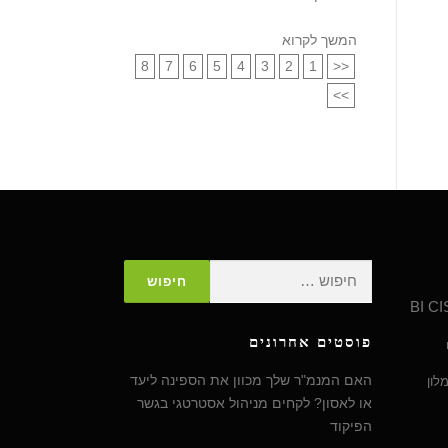
המשך לקרוא
8
7
6
5
4
3
2
1
<<
>>
חיפוש:
BI
CI
פוסטים אחרונים
האם המנמ"ר שלך מכוון את הספינה ליעד
לון
או לאסון? לקחים מניהול אסטרטגי בגשר
הפיקוד