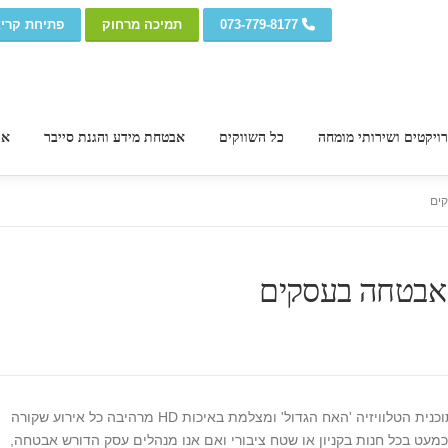
073-779-8177
תמיכה מרחוק
פתיחת קרי
ויקטים ושירותי מומחה
כל השווקים
אבטחת מידע והגנת סייבר
אי
ים
 אבטחה בעסקים
כולנו מכירים כבר את המצלמה הממונעת, זו המככבת בתוכנית הטלוויזיה 'האח הגדול' ומצלמת באיכות HD מרהיבה כל אירוע שקורה
מעט בכל חנות בקניון או שטח ציבורי ואם אנו מנהלים עסק הדורש אבטחה,