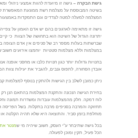
גישת הבקרה –
גישה זו מיועדת להוות אמצעי ניהולי ומ
המצלמה למעלה למטה לצדדים וגם התמקדות באמצעות ז
גישה זו מתאימה לארגונים בהם יש אדם האמון על צפייה 
יתרונה הגדול של השיטה הוא בתחושה של הצוות כי קיים 
שברשתות בעלות מספר רב של סניפים אין אדם הצופה בזמ
במצלמות וללא מצלמות סטטיות יוחמצו אירועים חשובי
בחנויות גדולות יותר כגון חנויות כלבו או מחסני אופנה א
אובדן הסחורה, לתפוס גנבים, להגביר את יעילות צוות המ
ניתן כמובן לשלב בין הגישות ולהתקין בנוסף למצלמות קבועות 
בחירת הגישה הנכונה והתקנת המצלמות בהתאם הנן רק ח
לוח דמקה. חלק מהמצלמות עובדות ומשדרות תמונה וחלק
תחזוקה והמרבה בסניפים מרבה בתקלות. בשל הפריסה 
מוחלפת בזמן סביר. והתוצאה היא שלא תהיה הקלטה או
בכל גישה שתיבחר ע"י העסק, חשוב שיהיה מי ש
מנטר את 
הכל פעיל, תקין ומוכן לפעולה.