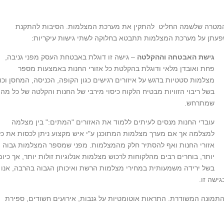
 המטרה שלשמה החליט להתקין את מערכת המצלמות. הסיבות להתקנת
השפעתן על מערכת המצלמות תתבטא בחלוקה לשתי גישות עיקריות:
גישת האבטחה וההקלטה
– גישה זו דוגלת באבטחת העסק מפני גניבה,
פחת ואובדן מלאי ודוגלת בהקלטת כל אזורי החנות באמצעות מספר
מצלמות סטטיות בדגש על איזורים רגישים כגון הקופה, הכניסה, המחסן וכו'
בשל ריבוי הזוויות מבטיח הלקוח כיסוי מירבי של החנות והקלטה של כל מה
שמתרחש.
עובדי החנות מנסים לעיתים ללמוד את האזורים "המתים:" בין מצלמה
למצלמה אך אם מערך מצלמות המתוכנן ע"י איש מקצוע ניתן לכסות את כל
אזורי החנות ואף להסתיר חלק מהמצלמות. מפני שמספר המצלמות גבוה
יותר, בוחרים רבים מהלקוחות לרכוש מצלמות אנלוגיות זולות יותר, אך כיום
בשל ירידה משמעותית במחירי מצלמות הרשת ואיכותן הגבוה בהרבה, אנו
ישה זו.
התמונה המשודרת. התראות אוטומטיות על גנבות, אירועים חשודים, ספירת