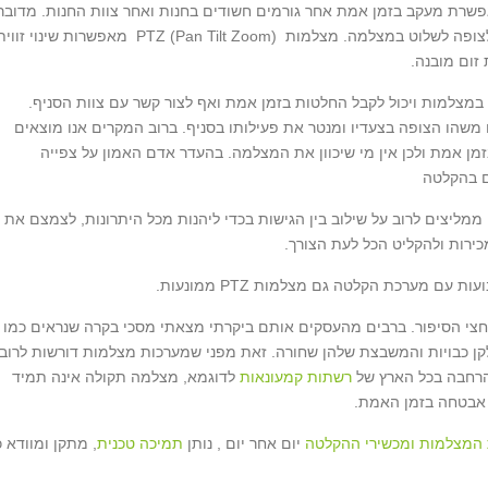
אפשרת מעקב בזמן אמת אחר גורמים חשודים בחנות ואחר צוות החנות. מדובר
בשיטה המבוססת על מצלמת רשת ממונעת המאפשרת לצופה לשלוט במצלמה. מצלמות PTZ (Pan Tilt Zoom) מאפשרות שינוי זו
ום מובנה.
במצלמות ויכול לקבל החלטות בזמן אמת ואף לצור קשר עם צוות הסניף.
משהו הצופה בצעדיו ומנטר את פעילותו בסניף. ברוב המקרים אנו מוצאים
ן אמת ולכן אין מי שיכוון את המצלמה. בהעדר אדם האמון על צפייה
ם בהקלטה
נו ממליצים לרוב על שילוב בין הגישות בכדי ליהנות מכל היתרונות, לצמצם את
כירות ולהקליט הכל לעת הצורך.
עם מערכת הקלטה גם מצלמות PTZ ממונעות.
צי הסיפור. ברבים מהעסקים אותם ביקרתי מצאתי מסכי בקרה שנראים כמו
ן כבויות והמשבצת שלהן שחורה. זאת מפני שמערכות מצלמות דורשות לרוב
הרחבה בכל הארץ של
רשתות קמעונאות
לדוגמא, מצלמה תקולה אינה תמיד
 אבטחה בזמן האמת.
המצלמות ומכשירי ההקלטה
יום אחר יום , נותן
תמיכה טכנית
, מתקן ומוודא כ