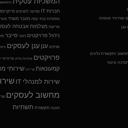
המשכיות עסקית
התאוששו
חברות IT
מייקרוסו
מוזיקה לסניפים
ם ושירותי מומחה
מעבר משרד
מסעדות ובתי קפה
מער
מצלמות אבטחה לעסק
ענן
סריקות
סייבר
ניהול פרויקטים
ניטור
סינ
ענן לעסקים
ענן
סניפים
פישי
מחשוב ותקשורת נלווים
פרויקטים
פריוריטי
ק
פרטיות מידע
מיכה וניטור
שירותי מ
קמעונאות
קריירה
שירו
שירות למנהלי IT
מחשוב לעסקים
שרת
תשתיות
תקשורת
תוכנה