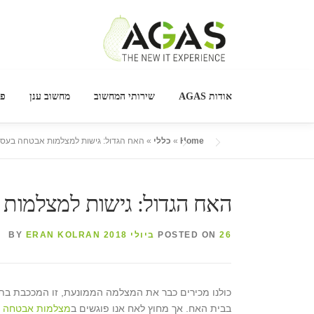
Ski
t
אודות AGAS
שירותי המחשוב
מחשוב ענן
פר
conten
Home
»
כללי
»
האח הגדול: גישות למצלמות אבטחה בעסק
האח הגדול: גישות למצלמות
26 ביולי 2018
POSTED ON
BY
ERAN KOLRAN
בבית האח. אך מחוץ לאח אנו פוגשים ב
מצלמות אבטחה
כ