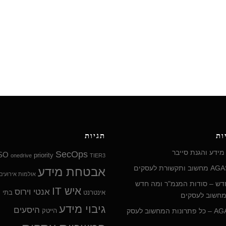
ות
תגיות
ידע והגנת סייבר
SecOps
SO
priority
onedrive
TIER3
אבטחת מידע
אולמות אירועים
 החדש – סודות המנמ"ר ומה חדש
איש IT
אנטי וירוס
אינטרנט
בתי מ
חשוב לעסקים
גיבוי מידע
היסעים
הייטק