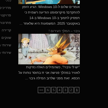
כללי
​אומרים שלום ל-Windows 10: הגיע הזמן
מדריכים
להתקדם! מיקרוסופט הודיעה רשמית כי
פרויקטי
תפסיק לתמוך ב-Windows 10 ב-14
פתרונות 
באוקטובר 2025. המשמעות היא שלאחר ...
קריירה
גיבוי – המלך העירום !
שווקים
שירותי 
שירותי ת
"יש לי גיבוי!", כשהמילים האלה נזרקות
לאוויר במהלך פגישה אני זז בחוסר נוחות על
הכסא. זאת מפני שלרוב המילה גיבוי ...
>>
6
5
4
3
2
1