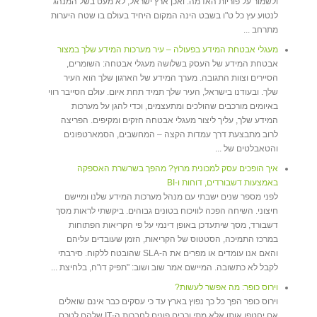
ולשמור על פוריות האדמה. ואכן ארץ ישראל, לא מעט בשל המנהג
לנטוע עץ כל ט"ו בשבט הינה המקום היחיד בעולם בו שטח היערות
מתרחב ...
מעגלי אבטחת המידע בפעולה – עיר מערכות המידע שלך במצור
אבטחת המידע של העסק בשלושה מעגלי אבטחה: השומרים,
הסיירים וצוות התגובה. מערך המידע של הארגון שלך הוא העיר
שלך. ובעודנו בישראל, העיר שלך תמיד תחת איום. עולם הסייבר רווי
באיומים מורכבים שהולכים ומתעצמים, וכדי להגן על מערכות
המידע שלך, עליך ליצור מעגלי אבטחה חזקים ומקיפים. הפריצה
לרוב מתבצעת דרך עמדות הקצה – המחשבים, הסמארטפונים
והטאבלטים של ...
איך הופכים עסק למכונית מרוץ? מהפך בשרשרת האספקה
באמצעות דשבורדים, דוחות ו-BI
לפני מספר שנים ישבתי עם מנהל מערכות המידע שלנו ומיישם
חיצוני. השיחה הפכה לוויכוח בטונים גבוהים. ביקשתי לראות מסך
דשבורד, מסך שיתעדכן באופן דינמי על פי הקריאות הפתוחות
במרכז התמיכה, הסטטוס של הקריאות, הזמן שעובדים עליהם
והאם אנו עומדים או מפרים את ה-SLA שהובטח ללקוח. סירבתי
לקבל לא כתשובה. המיישם אמר שוב ושוב: "תפיק דו"ח, בלחיצת ...
וירוס כופר: מה אפשר לעשות?
וירוס כופר הפך כל כך נפוץ בארץ עד כי עסקים כבר אינם שואלים
אם יחטפו אותו אלא מתי ורבים פונים לחברות ה-IT שלהם לטכס