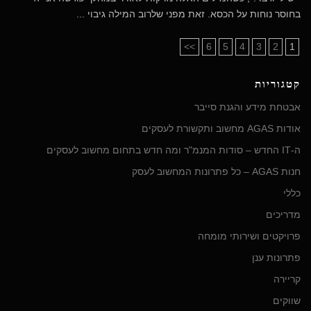
בחוסר נוחות על הכסא. זאת מפני שלרוב המילה גיבוי ...
>>
6
5
4
3
2
1
קטגוריות
אבטחת מידע והגנת סייבר
אודות AGAS מחשוב ותקשורת לעסקים
ה-IT החדש – סודות המנמ"ר ומה חדש בתחום מחשוב לעסקים
חנות AGAS – כל פתרונות המחשוב לעסק
כללי
מדריכים
פרויקטים ושירותי מומחה
פתרונות ענן
קריירה
שווקים