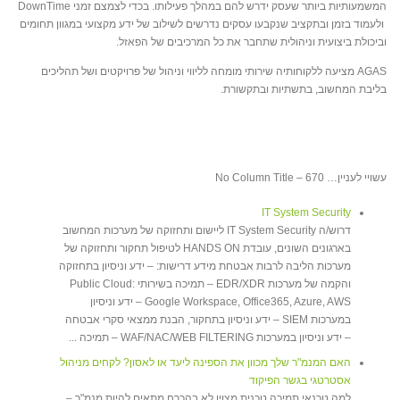
המשמעותיות ביותר שעסק ידרש להם במהלך פעילותו. בכדי לצמצם זמני DownTime
ולעמוד בזמן ובתקציב שנקבעו עסקים נדרשים לשילוב של ידע מקצועי במגוון תחומים
וביכולת ביצועית וניהולית שתחבר את כל המרכיבים של הפאזל.
AGAS מציעה ללקוחותיה שירותי מומחה לליווי וניהול של פרויקטים ושל תהליכים
בליבת המחשוב, בתשתיות ובתקשורת.
עשויי לעניין… No Column Title – 670
IT System Security
דרוש/ה IT System Security ליישום ותחזוקה של מערכות המחשוב
בארגונים השונים, עובדת HANDS ON לטיפול תחקור ותחזוקה של
מערכות הליבה לרבות אבטחת מידע דרישות: – ידע וניסיון בתחזוקה
והקמה של מערכות EDR/XDR – תמיכה בשירותי Public Cloud:
Google Workspace, Office365, Azure, AWS – ידע וניסיון
במערכות SIEM – ידע וניסיון בתחקור, הבנת ממצאי סקרי אבטחה
– ידע וניסיון במערכות WAF/NAC/WEB FILTERING – תמיכה ...
האם המנמ"ר שלך מכוון את הספינה ליעד או לאסון? לקחים מניהול
אסטרטגי בגשר הפיקוד
למה טכנאי תמיכה טכנית מצוין לא בהכרח מתאים להיות מנמ"ר –