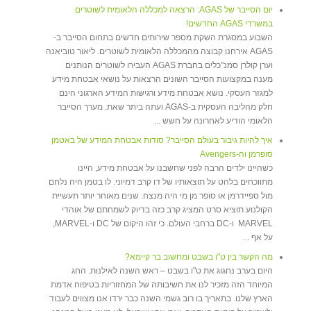
יום הסייבר של AGAS: הרצאה למכללה הלאומית לשוטרים
במשרדי AGAS החדשים!
השבוע במסגרת השקת מספר שירותים חדשים בתחום הסייבר ב-
AGAS אירחנו קבוצה מהמכללה הלאומית לשוטרים. ליאור טוביאנה
וערן קולרן סמנ"כלים בחברת AGAS העבירו לשוטרים הנותנים
מענה במקצועות הסייבר השונים הרצאות על נושאי אבטחת מידע
למגזר העסקי. נושא אבטחת מידע ורגישות המידע הארגוני הינם
חלק מהליבה העסקית ב-AGAS ועתה ביתר שאת. מערך הסייבר
הלאומי הודיע לאחרונה על חשש ...
איך להיות גיבור בעולם הסייבר? סודות אבטחת המידע של באטמן
סופרמן וה-Avengers
כשהיינו ילדים הרבה לפני שחשבנו על אבטחת מידע, היינו
מתווכחים בלהט על תוצאותיו של דו קרב דמיוני. לו בטמן היה נלחם
מול ספיידרמן או סופר מן מי היה מנצח. שנים מאוחר יותר תעשיית
הקולנוע תוציא סרט המציג קרב כזה בדיוק לשמחתם של אוהדי
MARVEL ו-DC ברחבי העולם. כי זהו היקום של DC ו-MARVEL,
על אף ...
מה הקשר בין ט"ו בשבט ומחשוב בר קיימא?
היום בערב נחגוג את ט"ו בשבט – ראש השנה לאילנות. החג
המיוחד הזה מזכיר לנו את חשיבותה של המחזוריות בטיפוח אדמת
הארץ שלנו. בתאריך בו רוב גשמי השנה כבר ירדו אנו מצווים לעבוד