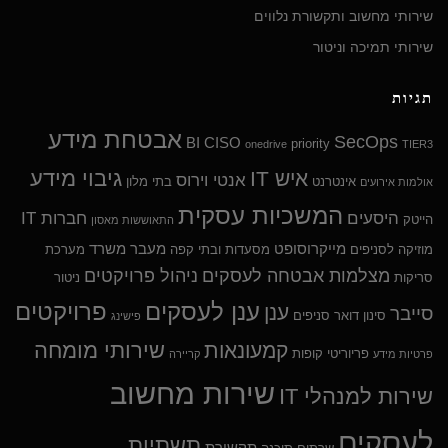
שירותי מחשוב ותקשורת נלווים
שירותי תמיכה וניטור
תגיות
אבטחת מידע
SecOps
BI
CISO
priority
onedrive
TIER3
גיבוי מידע
איש IT
אנטי וירוס
אינטרנט
בתי מלון
אולמות אירועים
המשכיות עסקית
היסעים
חברות IT
הייטק
התאוששות מאסון
מייקרוסופט
מעבר משרד
מוזיקה לסניפים
מסעדות ובתי קפה
מערכת
מצלמות אבטחה לעסקים
ניהול פרויקטים
סריקות
ניטור
ענן לעסקים
פרויקטים
ענן
סייבר
סינון דואר
סניפים
פישינג
שירותי מומחה
קמעונאות
פריוריטי
קופות
פרטיות מידע
קריירה
שירות מחשוב
שירות למנהלי IT
לעסקים
תשתיות
תקשורת