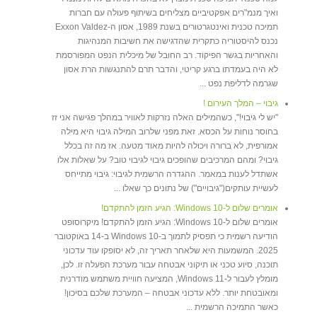
ואיך מנמ"רים אפקטיביים מצליחים בשיתוף פעולה עם חברות
תמיכה טכנית ואינטגרטורים בשנת 1989, אסון ה-Exxon Valdez
נכנס להיסטוריה כתקרית שהדגישה את חשיבות המנהיגות
והאחריות בגשר הפיקוד. רב החובל של מיכלית הנפט המפורסמת
לא היה בעמדתו ברגע קריטי, והדבר תרם להתנגשות הרת אסון
שגרמה לדליפת נפט ...
גיבוי – המלך העירום !
"יש לי גיבוי!", כשהמילים האלה נזרקות לאוויר במהלך פגישה אני זז
בחוסר נוחות על הכסא. זאת מפני שלרוב המילה גיבוי היא מילה
אמורפית, לא ברורה ויכולה להיות מאוד מטעה. אז מה זה בכלל
גיבוי? ומהם המרכיבים שהופכים גיבוי לגיבוי טוב? על שאלות אלו
אשתדל לענות במאמר. ההגדרה הרשמית לגיבוי: גיבוי מתייחס
לעשיית עותקים("גיבויים") של נתונים כך שאלו ...
אומרים שלום ל-Windows 10: הגיע הזמן להתקדם!
​אומרים שלום ל-Windows 10: הגיע הזמן להתקדם! מיקרוסופט
הודיעה רשמית כי תפסיק לתמוך ב-Windows 10 ב-14 באוקטובר
2025. המשמעות היא שלאחר תאריך זה, לא יסופקו עוד עדכוני
תוכנה, סיוע טכני או תיקוני אבטחה עבור מערכת הפעלה זו. לכן,
מומלץ לעבור ל-Windows 11, המציעה חוויית משתמש מודרנית
ומאובטחת יותר. ללא עדכוני אבטחה – המערכת שלכם בסיכון!
כאשר התמיכה הרשמית ...