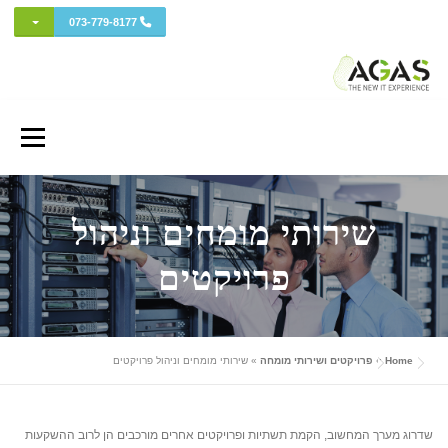
מתג בתפ
073-779-8177
Ski
t
Menu
conten
אודות AGAS
שירותי המחשוב
מחשוב ענן
פרויקטים ושירותי מומחה
שירותי מומחים וניהול
פרויקטים
כל השווקים
אבטחת מידע והגנת סייבר
איזור לקוחות
Home
»
פרויקטים ושירותי מומחה
»
שירותי מומחים וניהול פרויקטים
ה-IT החדש (בלוג)
שדרוג מערך המחשוב, הקמת תשתיות ופרויקטים אחרים מורכבים הן לרוב ההשקעות