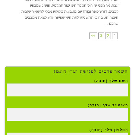
עצה. אך מפני שוירוס הכופר הינו יצור חמקמק, פושע שמצפין
קבצים, דורש כופר ובורח עם מטבעות ביטקוין מבלי להשאיר עקבות,
העצה הטובה ביותר שניתן לתת היא שפיקח יודע לצאת ממצבים
שחכם ...
>>
3
2
1
השאר פרטים לפגישת יעוץ חינם!
השם שלך (חובה)
האימייל שלך (חובה)
הטלפון שלך (חובה)