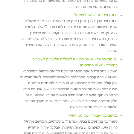
מדובר בהשוואה בין תפוחים לתפוחים. ומשמעות הדבר שלכל דרך
יתרונות וחסרונות ואין פתרון חד ...
וירוס כופר: מה אפשר לעשות?
וירוס כופר הפך כל כך נפוץ בארץ עד כי עסקים כבר אינם שואלים
אם יחטפו אותו אלא מתי ורבים פונים לחברות ה-IT שלהם לטכס
עצה. אך מפני שוירוס הכופר הינו יצור חמקמק, פושע שמצפין
קבצים, דורש כופר ובורח עם מטבעות ביטקוין מבלי להשאיר עקבות,
העצה הטובה ביותר שניתן לתת היא שפיקח יודע לצאת ממצבים
שחכם ...
יום הסייבר של AGAS: הרצאה למכללה הלאומית לשוטרים
במשרדי AGAS החדשים!
השבוע במסגרת השקת מספר שירותים חדשים בתחום הסייבר ב-
AGAS אירחנו קבוצה מהמכללה הלאומית לשוטרים. ליאור טוביאנה
וערן קולרן סמנ"כלים בחברת AGAS העבירו לשוטרים הנותנים
מענה במקצועות הסייבר השונים הרצאות על נושאי אבטחת מידע
למגזר העסקי. נושא אבטחת מידע ורגישות המידע הארגוני הינם
חלק מהליבה העסקית ב-AGAS ועתה ביתר שאת. מערך הסייבר
הלאומי הודיע לאחרונה על חשש ...
מחשב ככלי עבודה: כמו סכין לשף
כשמדובר במחשבים בבית, אנחנו לרוב סבלניים. המחשב מתחיל
להיות איטי, לפעמים יש בעיות תאימות, אבל כל עוד הוא "עדיין
עושה את העבודה," אנחנו ממשיכים להשתמש בו. אבל מה קורה