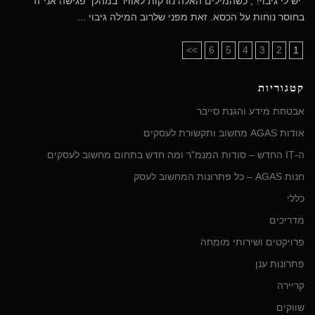
"יש לי גיבוי!", כשהמילים האלה נזרקות לאוויר במהלך פגישה אני זז
בחוסר נוחות על הכסא. זאת מפני שלרוב המילה גיבוי ...
>>
6
5
4
3
2
1
קטגוריות
אבטחת מידע והגנת סייבר
אודות AGAS מחשוב ותקשורת לעסקים
ה-IT החדש – סודות המנמ"ר ומה חדש בתחום מחשוב לעסקים
חנות AGAS – כל פתרונות המחשוב לעסק
כללי
מדריכים
פרויקטים ושירותי מומחה
פתרונות ענן
קריירה
שווקים