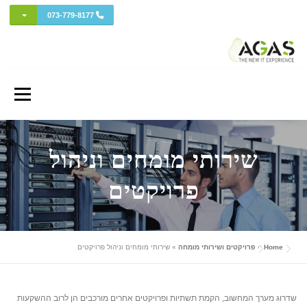
מתג בתפ
073-779-8177
Ski
t
Menu
conten
אודות AGAS
שירותי המחשוב
מחשוב ענן
פרויקטים ושירותי מומחה
שירותי מומחים וניהול
פרויקטים
כל השווקים
אבטחת מידע והגנת סייבר
איזור לקוחות
Home
»
פרויקטים ושירותי מומחה
»
שירותי מומחים וניהול פרויקטים
ה-IT החדש (בלוג)
שדרוג מערך המחשוב, הקמת תשתיות ופרויקטים אחרים מורכבים הן לרוב ההשקעות