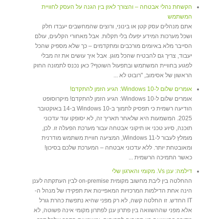
הקשחת נהלי אבטחה – והצורך לאזן בין הגנה על העסק לחוויית
המשתמש
אתם מנהלים עסק קטן או בינוני, ורוצים שהמחשבים יעבדו חלק
ושכל מערכות המידע יפעלו בלי תקלות. אבל מאחורי הקלעים, עולם
הסייבר מלא באיומים מורכבים ומתקדמים – כך שלא מספיק שהכל
יעבוד, צריך גם להבטיח שהכל מוגן. אבל איך עושים את זה מבלי
לפגוע בחוויית המשתמש ובתפעול השוטף? כאן נכנס לתמונה החוק
הראשון של אסימוב, "רובוט לא ...
אומרים שלום ל-Windows 10: הגיע הזמן להתקדם!
​אומרים שלום ל-Windows 10: הגיע הזמן להתקדם! מיקרוסופט
הודיעה רשמית כי תפסיק לתמוך ב-Windows 10 ב-14 באוקטובר
2025. המשמעות היא שלאחר תאריך זה, לא יסופקו עוד עדכוני
תוכנה, סיוע טכני או תיקוני אבטחה עבור מערכת הפעלה זו. לכן,
מומלץ לעבור ל-Windows 11, המציעה חוויית משתמש מודרנית
ומאובטחת יותר. ללא עדכוני אבטחה – המערכת שלכם בסיכון!
כאשר התמיכה הרשמית ...
דילמה: ענן Vs. מקומי והארגון שלי
ההחלטה בין ליבת מחשוב מקומית on-premise לבין העתקתה לענן
הינה אחת הדילמות המרכזיות המאפיינות את תפקידו של מנהל ה-
IT החדש. זו החלטה קשה, לא רק מפני שהיא נתפשת כהרת גורל
אלא מפני שההשוואה בין פתרון ענן לפתרון מקומי אינה פשוטה, לא