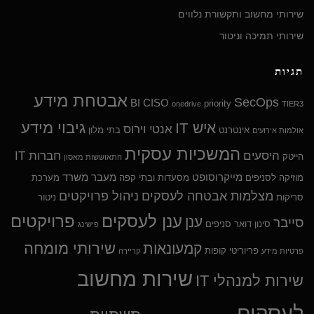
שירותי מחשוב ותקשורת נלווים
שירותי תמיכה וניטור
תגיות
אבטחת מידע
SecOps
BI
CISO
priority
onedrive
TIER3
גיבוי מידע
איש IT
אנטי וירוס
אינטרנט
בתי מלון
אולמות אירועים
המשכיות עסקית
היסעים
חברות IT
הייטק
התאוששות מאסון
מייקרוסופט
מעבר משרד
מוזיקה לסניפים
מסעדות ובתי קפה
מערכת
מצלמות אבטחה לעסקים
ניהול פרויקטים
סריקות
ניטור
ענן לעסקים
פרויקטים
ענן
סייבר
סינון דואר
סניפים
פישינג
שירותי מומחה
קמעונאות
פריוריטי
קופות
פרטיות מידע
קריירה
שירות מחשוב
שירות למנהלי IT
לעסקים