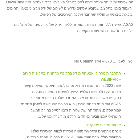
המשמעותיות ביותר שעסק ידרש להם במהלך פעילותו. בכדי לצמצם זמני DownTime
ולעמוד בזמן ובתקציב שנקבעו עסקים נדרשים לשילוב של ידע מקצועי במגוון תחומים
וביכולת ביצועית וניהולית שתחבר את כל המרכיבים של הפאזל.
AGAS מציעה ללקוחותיה שירותי מומחה לליווי וניהול של פרויקטים ושל תהליכים
בליבת המחשוב, בתשתיות ובתקשורת.
עשויי לעניין… No Column Title – 670
התחברות מרחוק ואבטחת מידע בתקופת מלחמה ובתקופות חירום
– WEBINAR
שנת 2023 הייתה שנה רווית אתגרים למגזר העסקי. מציאות קשה
נכפתה על כולנו ואנו נאלצים לייצר לעצמנו המשכיות עסקית
בתקופת משבר וחוסר וודאות. המטרה שלנו כחברת מחשוב ב-
AGAS עוד מימי הקמת הארגון היא הפיכת טכנולוגיה ליתרון תחרותי
עבור עסקים. מתוך תחושת שליחות ורצון לסייע בחיזוק המשק
הישראלי יזמנו וובינר מיוחד בו חלקנו מידע רלוונטי על ...
איש\ת מכירות פרויקטים
אנחנו מחפשים שחקן\ית נשמה נוסף\ת לצוות המכירות שלנו!
התפקיד כולל יצירת קשר אישי וייעוצי עם הלקוח, הבנת הצרכים