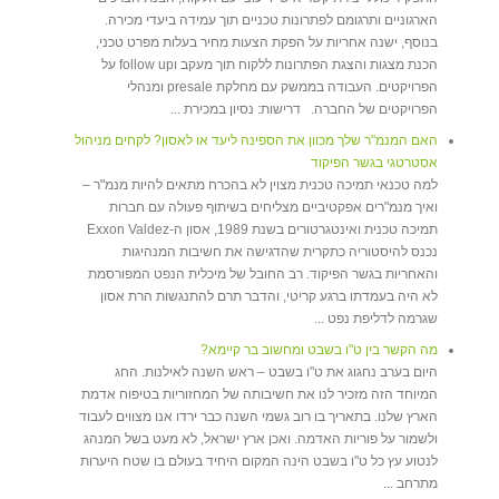
הארגוניים ותרגומם לפתרונות טכניים תוך עמידה ביעדי מכירה.
בנוסף, ישנה אחריות על הפקת הצעות מחיר בעלות מפרט טכני,
הכנת מצגות והצגת הפתרונות ללקוח תוך מעקב וfollow up על
הפרויקטים. העבודה בממשק עם מחלקת presale ומנהלי
הפרויקטים של החברה. דרישות: נסיון במכירת ...
האם המנמ"ר שלך מכוון את הספינה ליעד או לאסון? לקחים מניהול
אסטרטגי בגשר הפיקוד
למה טכנאי תמיכה טכנית מצוין לא בהכרח מתאים להיות מנמ"ר –
ואיך מנמ"רים אפקטיביים מצליחים בשיתוף פעולה עם חברות
תמיכה טכנית ואינטגרטורים בשנת 1989, אסון ה-Exxon Valdez
נכנס להיסטוריה כתקרית שהדגישה את חשיבות המנהיגות
והאחריות בגשר הפיקוד. רב החובל של מיכלית הנפט המפורסמת
לא היה בעמדתו ברגע קריטי, והדבר תרם להתנגשות הרת אסון
שגרמה לדליפת נפט ...
מה הקשר בין ט"ו בשבט ומחשוב בר קיימא?
היום בערב נחגוג את ט"ו בשבט – ראש השנה לאילנות. החג
המיוחד הזה מזכיר לנו את חשיבותה של המחזוריות בטיפוח אדמת
הארץ שלנו. בתאריך בו רוב גשמי השנה כבר ירדו אנו מצווים לעבוד
ולשמור על פוריות האדמה. ואכן ארץ ישראל, לא מעט בשל המנהג
לנטוע עץ כל ט"ו בשבט הינה המקום היחיד בעולם בו שטח היערות
מתרחב ...