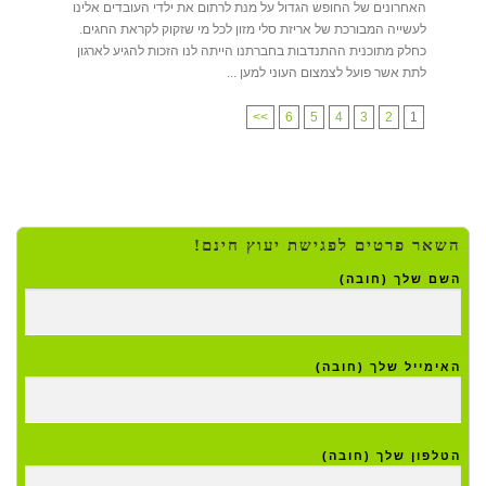
האחרונים של החופש הגדול על מנת לרתום את ילדי העובדים אלינו
לעשייה המבורכת של אריזת סלי מזון לכל מי שזקוק לקראת החגים.
כחלק מתוכנית ההתנדבות בחברתנו הייתה לנו הזכות להגיע לארגון
לתת אשר פועל לצמצום העוני למען ...
>>
6
5
4
3
2
1
השאר פרטים לפגישת יעוץ חינם!
השם שלך (חובה)
האימייל שלך (חובה)
הטלפון שלך (חובה)