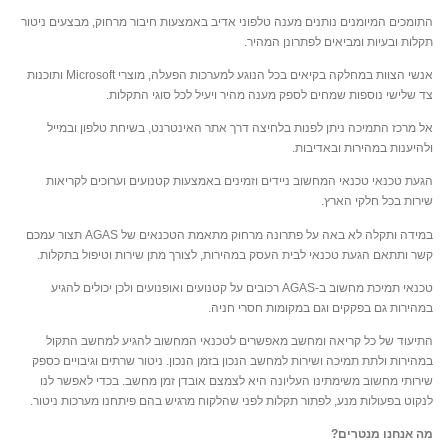
התומכים המיומנים נותנים מענה טלפוני אדיב באמצעות חיבור מרחוק, מבצעים ניטור
תקלות ובעיות ומביאים לפתרונן המהיר.
אנשי הצוות במחלקה בקיאים בכל הנוגע למערכות הפעלה, מוצרי Microsoft ותוכנות
צד שלישי נוספות שמחים לספק מענה מהיר ויעיל לכל סוגי התקלות.
אל מרכז התמיכה ניתן לפנות בלחיצה דרך אתר האינטרנט, בשיחת טלפון ובמייל
ולהיענות במהירות ובאדיבות.
הגעת טכנאי טכנאי המחשוב ניידים וזמינים באמצעות קטנועים וערוכים לקריאות
שירות בכל חלקי הארץ.
במידה ותקלה לא באה על פתרונה מרחוק מתאמת הטכנאים של AGAS תצור עמכם
קשר ותתאם הגעת טכנאי לבית העסק במהירות, לצורך מתן שירות וטיפול בתקלות.
טכנאי תמיכת מחשוב ב-AGAS רכובים על קטנועים ואופנועים ולכן יכולים להגיע
במהירות גם בפקקים וגם במקומות חסרי חניה.
התיעוד של כל קריאה ומחשב מאפשרים לטכנאי המחשוב להגיע למחשב התקול
במהירות ולתת תמיכה ושירות למחשב הנכון בזמן הנכון. ניטור שרתים וגיבויים כספק
שירותי מחשוב משימתינו העליונה היא לצמצם אובדן זמן מחשב. בכדי לאפשר לנו
לנקוט בפעולות מנע, לפתור תקלות לפני שהלקוח מרגיש בהם פיתחנו מערכות ניטור.
מה אנחנו מנטרים?