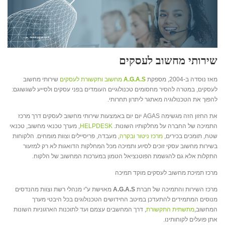
שירותי מחשוב לעסקים
מאז נוסדה ב-2004, מספקת
A.G.A.S
מחשוב ותקשורת לעסקים
שירותי מחשוב
לעסקים, במטרה להסיר מחסומים טכנולוגיים העומדים בפני עסקים ולסייע לשגשוגם:
להפוך את הטכנולוגיה מאתגר ליתרון תחרותי.
את החזון הזה מגשימה AGAS יום יום באמצעות שירותי מחשוב לעסקים דרך מרכז
התמיכה של החברה על מחלקותיו השונות.
HELPDESK
, מערך טכנאי מחשוב, טכנאי
שטח, תומכים בכירים,
מרכז ניטור ובקרה
, מעבדה, פריסיילים וצוות מומחים. הלקוחות
בשירות מחשוב עסקי זוכים לסיוע ותמיכה מכל המחלקות הדואגות לא רק למזעור
התקלות אלא גם להגשמת הפוטנציאל הטמון במערכות המחשוב של הלקוח.
מרכז תמיכת מחשוב לעסקים מוקד תמיכה
מרכז השירות והתמיכה של חברת
A.G.A.S
מאוישת ע"י מנהלי רשת וצוות מהנדסים
מנוסים המתמידים להתעדכן במיטב החידושים הטכנולוגים בכל היבטי מערך
המחשוב,
מתשתית התקשורת
, דרך המחשבים עצמם ועד לתוכנות הארגוניות השונות
אתן פועלים לקוחותינו.