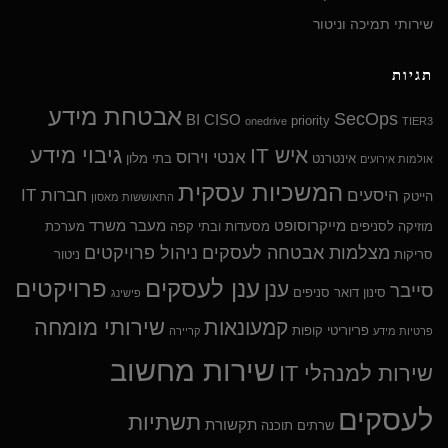
שירותי תמיכה וניטור
תגיות
אבטחת מידע
SecOps
BI
CISO
priority
onedrive
TIER3
גיבוי מידע
איש IT
אנטי וירוס
אינטרנט
בתי מלון
אולמות אירועים
המשכיות עסקית
היסעים
חברות IT
הייטק
התאוששות מאסון
מייקרוסופט
מעבר משרד
מוזיקה לסניפים
מסעדות ובתי קפה
מערכת
מצלמות אבטחה לעסקים
ניהול פרויקטים
סריקות
ניטור
ענן לעסקים
פרויקטים
ענן
סייבר
סינון דואר
סניפים
פישינג
שירותי מומחה
קמעונאות
פריוריטי
קופות
פרטיות מידע
קריירה
שירות מחשוב
שירות למנהלי IT
לעסקים
תשתיות
תקשורת
שרתים
תוכנה