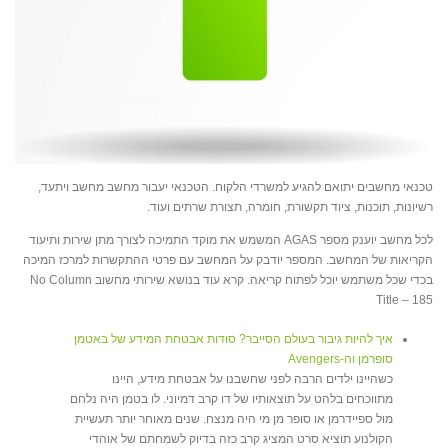
טכנאי מחשבים יתואם להגיע למשרדי הלקוח. הטכנאי יעבור מחשב מחשב ויתעד,
רשיונות, תוכנות, ציוד תקשורת, חומרה, תצורת שרתים ועוד.
לכל מחשב יוענק מספר AGAS המשמש את מוקד התמיכה לצורך מתן שירות ותיעוד
הקריאות של המחשב. המספר יודבק על המחשב עם פרטי ההתקשרות למרכז המיכה
בכדי שכל משתמש יוכל לפתוח קריאה. קרא עוד בנושא שירותי מחשוב No Column
Title – 185
איך להיות גיבור בעולם הסייבר? סודות אבטחת המידע של באטמן
סופרמן וה-Avengers
כשהיינו ילדים הרבה לפני שחשבנו על אבטחת מידע, היינו
מתווכחים בלהט על תוצאותיו של דו קרב דמיוני. לו בטמן היה נלחם
מול ספיידרמן או סופר מן מי היה מנצח. שנים מאוחר יותר תעשיית
הקולנוע תוציא סרט המציג קרב כזה בדיוק לשמחתם של אוהדי