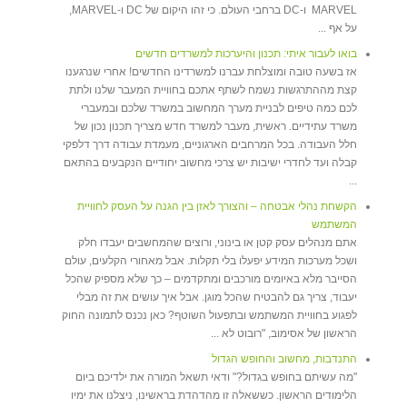
MARVEL ו-DC ברחבי העולם. כי זהו היקום של DC ו-MARVEL,
על אף ...
בואו לעבור איתי: תכנון והיערכות למשרדים חדשים
אז בשעה טובה ומוצלחת עברנו למשרדינו החדשים! אחרי שנרגענו
קצת מההתרגשות נשמח לשתף אתכם בחוויית המעבר שלנו ולתת
לכם כמה טיפים לבניית מערך המחשוב במשרד שלכם ובמעברי
משרד עתידיים. ראשית, מעבר למשרד חדש מצריך תכנון נכון של
חלל העבודה. בכל המרחבים הארגוניים, מעמדת עבודה דרך דלפקי
קבלה ועד לחדרי ישיבות יש צרכי מחשוב יחודיים הנקבעים בהתאם
...
הקשחת נהלי אבטחה – והצורך לאזן בין הגנה על העסק לחוויית
המשתמש
אתם מנהלים עסק קטן או בינוני, ורוצים שהמחשבים יעבדו חלק
ושכל מערכות המידע יפעלו בלי תקלות. אבל מאחורי הקלעים, עולם
הסייבר מלא באיומים מורכבים ומתקדמים – כך שלא מספיק שהכל
יעבוד, צריך גם להבטיח שהכל מוגן. אבל איך עושים את זה מבלי
לפגוע בחוויית המשתמש ובתפעול השוטף? כאן נכנס לתמונה החוק
הראשון של אסימוב, "רובוט לא ...
התנדבות, מחשוב והחופש הגדול
"מה עשיתם בחופש בגדול?" ודאי תשאל המורה את ילדיכם ביום
הלימודים הראשון. כששאלה זו מהדהדת בראשינו, ניצלנו את ימיו