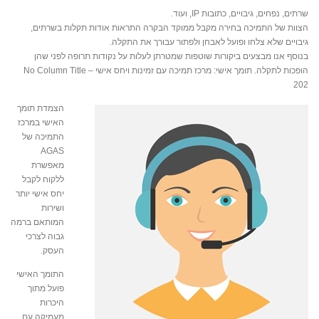
שרתים, נפחים, גיבויים, כתובות IP, ועוד.
הצוות של התמיכה בחירה מקבל ממוקד הבקרה התראות אודות תקלות בשרתים,
גיבויים שלא צלחו ופועל לאבחן ולפתור עבורך את התקלה.
בנוסף אנו מבצעים ביקורות שוטפות שמטרתן לעלות על נקודות תרופה לפני שהן
הופכות לתקלה. תומך אישי: מרכז תמיכה עם זמינות ויחס אישי No Column Title –
202
הצמדת תומך
האישי במרכז
התמיכה של
AGAS
מאפשרת
ללקוח לקבל
יחס אישי יותר
ושירות
המותאם ברמה
גבוה לצרכי
העסק.
התומך האישי
פועל מתוך
היכרות
מעמיקה עם