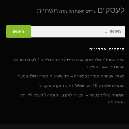
לעסקים
תשתיות
תקשורת
שרתים
תוכנה
חיפוש:
פוסטים אחרונים
האם המנמ"ר שלך מכוון את הספינה ליעד או לאסון? לקחים מניהול
אסטרטגי בגשר הפיקוד
מעגלי אבטחת המידע בפעולה – עיר מערכות המידע שלך במצור
אומרים שלום ל-Windows 10: הגיע הזמן להתקדם!
הקשחת נהלי אבטחה – והצורך לאזן בין הגנה על העסק לחוויית
המשתמש