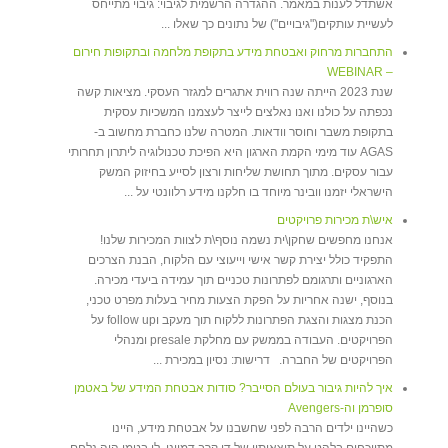
אשתדל לענות במאמר. ההגדרה הרשמית לגיבוי: גיבוי מתייחס
לעשיית עותקים("גיבויים") של נתונים כך שאלו ...
התחברות מרחוק ואבטחת מידע בתקופת מלחמה ובתקופות חירום
– WEBINAR
שנת 2023 הייתה שנה רווית אתגרים למגזר העסקי. מציאות קשה
נכפתה על כולנו ואנו נאלצים לייצר לעצמנו המשכיות עסקית
בתקופת משבר וחוסר וודאות. המטרה שלנו כחברת מחשוב ב-
AGAS עוד מימי הקמת הארגון היא הפיכת טכנולוגיה ליתרון תחרותי
עבור עסקים. מתוך תחושת שליחות ורצון לסייע בחיזוק המשק
הישראלי יזמנו וובינר מיוחד בו חלקנו מידע רלוונטי על ...
איש\ת מכירות פרויקטים
אנחנו מחפשים שחקן\ית נשמה נוסף\ת לצוות המכירות שלנו!
התפקיד כולל יצירת קשר אישי וייעוצי עם הלקוח, הבנת הצרכים
הארגוניים ותרגומם לפתרונות טכניים תוך עמידה ביעדי מכירה.
בנוסף, ישנה אחריות על הפקת הצעות מחיר בעלות מפרט טכני,
הכנת מצגות והצגת הפתרונות ללקוח תוך מעקב וfollow up על
הפרויקטים. העבודה בממשק עם מחלקת presale ומנהלי
הפרויקטים של החברה. דרישות: נסיון במכירת ...
איך להיות גיבור בעולם הסייבר? סודות אבטחת המידע של באטמן
סופרמן וה-Avengers
כשהיינו ילדים הרבה לפני שחשבנו על אבטחת מידע, היינו