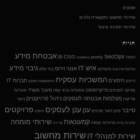
שווקים
שירותי מחשוב ותקשורת נלווים
שירותי תמיכה וניטור
תגיות
אבטחת מידע
SecOps
BI
CISO
priority
onedrive
TIER3
גיבוי מידע
איש IT
אנטי וירוס
אינטרנט
בתי מלון
אולמות אירועים
המשכיות עסקית
היסעים
חברות IT
הייטק
התאוששות מאסון
מייקרוסופט
מעבר משרד
מוזיקה לסניפים
מסעדות ובתי קפה
מערכת
מצלמות אבטחה לעסקים
ניהול פרויקטים
סריקות
ניטור
ענן לעסקים
פרויקטים
ענן
סייבר
סינון דואר
סניפים
פישינג
שירותי מומחה
קמעונאות
פריוריטי
קופות
פרטיות מידע
קריירה
שירות מחשוב
שירות למנהלי IT