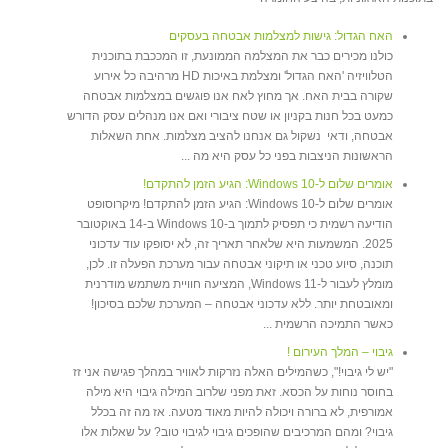
האח הגדול: גישות למצלמות אבטחה בעסקים
כולנו מכירים כבר את המצלמה הממונעת, זו המככבת בתוכנית
הטלוויזיה 'האח הגדול' ומצלמת באיכות HD מרהיבה כל אירוע
שקורה בבית האח. אך מחוץ לאח אנו פוגשים במצלמות אבטחה
כמעט בכל חנות בקניון או שטח ציבורי ואם אנו מנהלים עסק הדורש
אבטחה, ודאי נשקול גם אנחנו להציב מצלמות. אחת השאלות
הראשונות הניצבות בפני כל עסק היא מה ...
אומרים שלום ל-Windows 10: הגיע הזמן להתקדם!
​אומרים שלום ל-Windows 10: הגיע הזמן להתקדם! מיקרוסופט
הודיעה רשמית כי תפסיק לתמוך ב-Windows 10 ב-14 באוקטובר
2025. המשמעות היא שלאחר תאריך זה, לא יסופקו עוד עדכוני
תוכנה, סיוע טכני או תיקוני אבטחה עבור מערכת הפעלה זו. לכן,
מומלץ לעבור ל-Windows 11, המציעה חוויית משתמש מודרנית
ומאובטחת יותר. ללא עדכוני אבטחה – המערכת שלכם בסיכון!
כאשר התמיכה הרשמית ...
גיבוי – המלך העירום !
"יש לי גיבוי!", כשהמילים האלה נזרקות לאוויר במהלך פגישה אני זז
בחוסר נוחות על הכסא. זאת מפני שלרוב המילה גיבוי היא מילה
אמורפית, לא ברורה ויכולה להיות מאוד מטעה. אז מה זה בכלל
גיבוי? ומהם המרכיבים שהופכים גיבוי לגיבוי טוב? על שאלות אלו