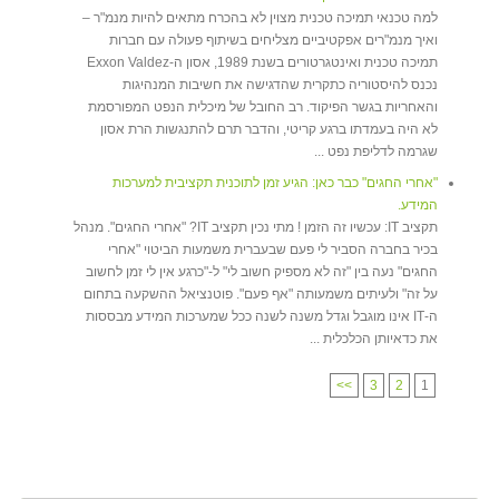
למה טכנאי תמיכה טכנית מצוין לא בהכרח מתאים להיות מנמ"ר –
ואיך מנמ"רים אפקטיביים מצליחים בשיתוף פעולה עם חברות
תמיכה טכנית ואינטגרטורים בשנת 1989, אסון ה-Exxon Valdez
נכנס להיסטוריה כתקרית שהדגישה את חשיבות המנהיגות
והאחריות בגשר הפיקוד. רב החובל של מיכלית הנפט המפורסמת
לא היה בעמדתו ברגע קריטי, והדבר תרם להתנגשות הרת אסון
שגרמה לדליפת נפט ...
"אחרי החגים" כבר כאן: הגיע זמן לתוכנית תקציבית למערכות
המידע.
תקציב IT: עכשיו זה הזמן ! מתי נכין תקציב IT? "אחרי החגים". מנהל
בכיר בחברה הסביר לי פעם שבעברית משמעות הביטוי "אחרי
החגים" נעה בין "זה לא מספיק חשוב לי" ל-"כרגע אין לי זמן לחשוב
על זה" ולעיתים משמעותה "אף פעם". פוטנציאל ההשקעה בתחום
ה-IT אינו מוגבל וגדל משנה לשנה ככל שמערכות המידע מבססות
את כדאיותן הכלכלית ...
>>
3
2
1