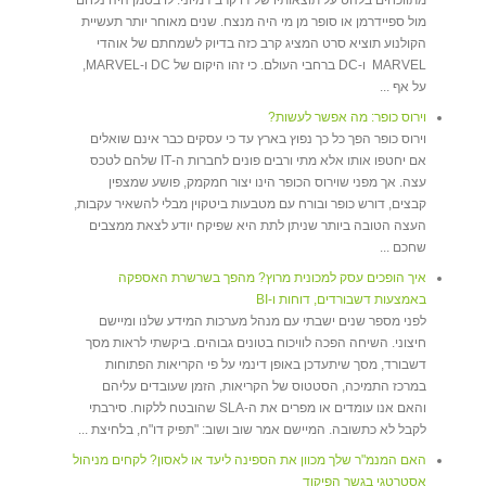
מתווכחים בלהט על תוצאותיו של דו קרב דמיוני. לו בטמן היה נלחם
מול ספיידרמן או סופר מן מי היה מנצח. שנים מאוחר יותר תעשיית
הקולנוע תוציא סרט המציג קרב כזה בדיוק לשמחתם של אוהדי
MARVEL ו-DC ברחבי העולם. כי זהו היקום של DC ו-MARVEL,
על אף ...
וירוס כופר: מה אפשר לעשות?
וירוס כופר הפך כל כך נפוץ בארץ עד כי עסקים כבר אינם שואלים
אם יחטפו אותו אלא מתי ורבים פונים לחברות ה-IT שלהם לטכס
עצה. אך מפני שוירוס הכופר הינו יצור חמקמק, פושע שמצפין
קבצים, דורש כופר ובורח עם מטבעות ביטקוין מבלי להשאיר עקבות,
העצה הטובה ביותר שניתן לתת היא שפיקח יודע לצאת ממצבים
שחכם ...
איך הופכים עסק למכונית מרוץ? מהפך בשרשרת האספקה
באמצעות דשבורדים, דוחות ו-BI
לפני מספר שנים ישבתי עם מנהל מערכות המידע שלנו ומיישם
חיצוני. השיחה הפכה לוויכוח בטונים גבוהים. ביקשתי לראות מסך
דשבורד, מסך שיתעדכן באופן דינמי על פי הקריאות הפתוחות
במרכז התמיכה, הסטטוס של הקריאות, הזמן שעובדים עליהם
והאם אנו עומדים או מפרים את ה-SLA שהובטח ללקוח. סירבתי
לקבל לא כתשובה. המיישם אמר שוב ושוב: "תפיק דו"ח, בלחיצת ...
האם המנמ"ר שלך מכוון את הספינה ליעד או לאסון? לקחים מניהול
אסטרטגי בגשר הפיקוד