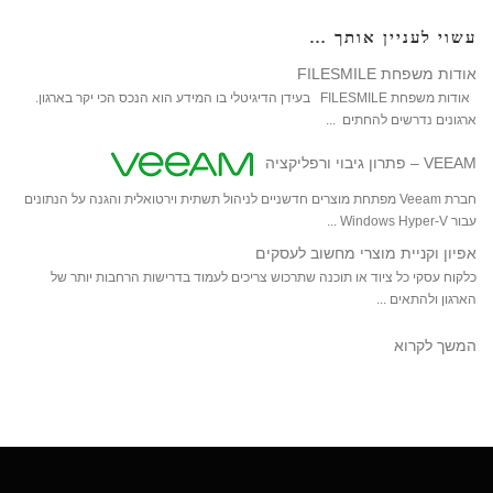
עשוי לעניין אותך …
אודות משפחת FILESMILE
אודות משפחת FILESMILE בעידן הדיגיטלי בו המידע הוא הנכס הכי יקר בארגון.
ארגונים נדרשים להחתים ...
VEEAM – פתרון גיבוי ורפליקציה
חברת Veeam מפתחת מוצרים חדשניים לניהול תשתית וירטואלית והגנה על הנתונים
עבור Windows Hyper-V ...
אפיון וקניית מוצרי מחשוב לעסקים
כלקוח עסקי כל ציוד או תוכנה שתרכוש צריכים לעמוד בדרישות הרחבות יותר של
הארגון ולהתאים ...
המשך לקרוא