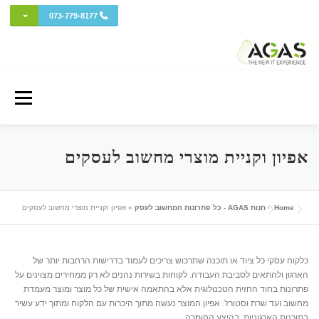
מתג בתפ
073-779-8177
Ski
t
Menu
conten
אודות AGAS
שירותי המחשוב
מחשוב ענן
פרויקטים ושירותי מומחה
אפיון וקניית מוצרי מחשוב לעסקים
כל השווקים
אבטחת מידע והגנת סייבר
איזור לקוחות
Home
»
חנות AGAS - כל פתרונות המחשוב לעסק
»
אפיון וקניית מוצרי מחשוב לעסקים
ה-IT החדש (בלוג)
כלקוח עסקי כל ציוד או תוכנה שתרכוש צריכים לעמוד בדרישות הרחבות יותר של
הארגון ולהתאים לסביבת העבודה. לקוחות בשירות נהנים לא רק ממחירים מצוינים על
פתרונות בחוד החזית הטכנולוגית אלא בהתאמה אישית של כל מוצר ומוצר מעמדת
מחשוב ועד שרת וסטורז'. אפיון המוצר נעשה מתוך היכרות עם הלקוח ומתוך ידע עשיר
בתוכנות הארגוניות, בהיצע החומרה